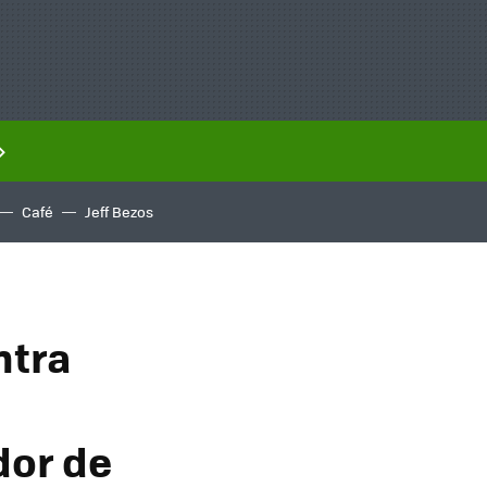
Café
Jeff Bezos
ntra
dor de