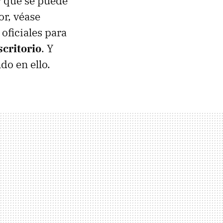
 que se puede
r, véase
oficiales para
scritorio
. Y
o en ello.