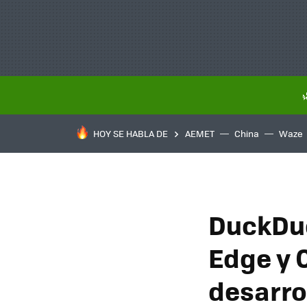
HOY SE HABLA DE
AEMET
China
Waze
DuckDuc
Edge y 
desarro