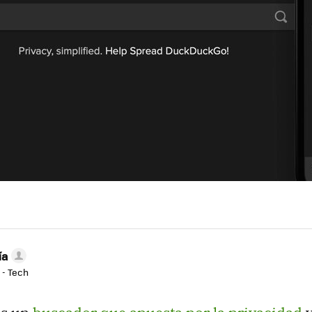
ía
 - Tech