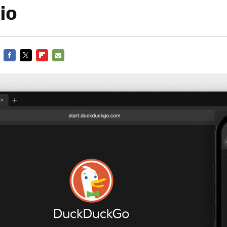
io
FACEBOOK
TWITTER
FLIPBOARD
E-
MAIL