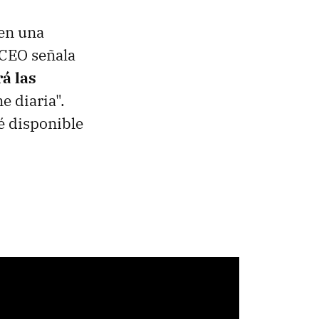
 en una
l CEO señala
rá las
e diaria".
é disponible