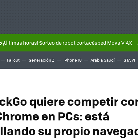
🌿¡Últimas horas! Sorteo de robot cortacésped Mova ViAX
Fallout
Generación Z
iPhone 18
Arabia Saudí
GTA VI
kGo quiere competir co
Chrome en PCs: está
llando su propio navega