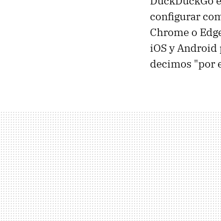
DuckDuckGo e
configurar com
Chrome o Edge.
iOS y Android
decimos "por e