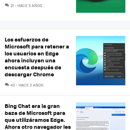
COMENTARIOS
21
HACE 3 AÑOS
Los esfuerzos de
Microsoft para retener a
los usuarios en Edge
ahora incluyen una
encuesta después de
descargar Chrome
COMENTARIOS
43
HACE 3 AÑOS
Bing Chat era la gran
baza de Microsoft para
que utilizáramos Edge.
Ahora otro navegador les