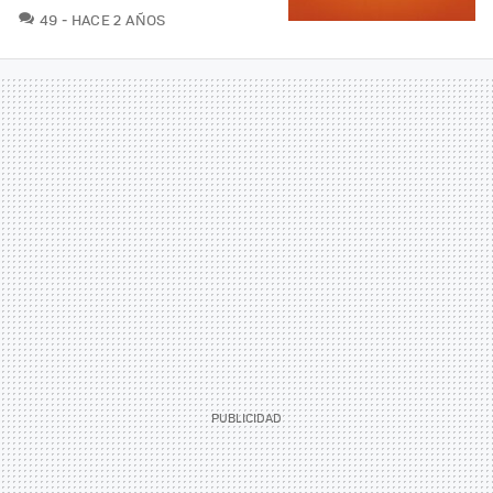
COMENTARIOS
49
HACE 2 AÑOS