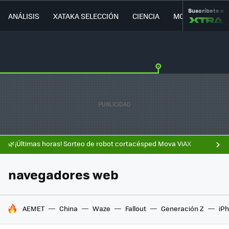
Suscríbete a
ANÁLISIS
XATAKA SELECCIÓN
CIENCIA
MOVILIDAD
🌿¡Últimas horas! Sorteo de robot cortacésped Mova ViAX
navegadores web
HOY SE HABLA DE
AEMET
China
Waze
Fallout
Generación Z
iPh