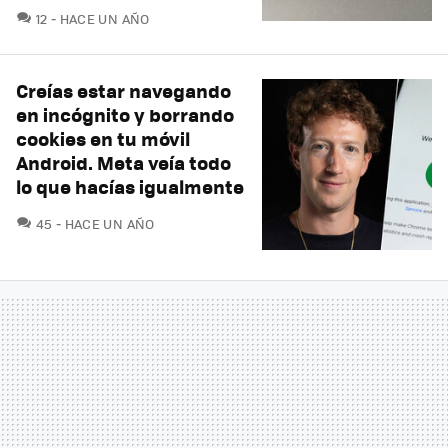
COMENTARIOS
12
HACE UN AÑO
Creías estar navegando
en incógnito y borrando
cookies en tu móvil
Android. Meta veía todo
lo que hacías igualmente
COMENTARIOS
45
HACE UN AÑO