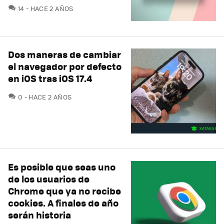
COMENTARIOS
14
HACE 2 AÑOS
Dos maneras de cambiar
el navegador por defecto
en iOS tras iOS 17.4
COMENTARIOS
0
HACE 2 AÑOS
Es posible que seas uno
de los usuarios de
Chrome que ya no recibe
cookies. A finales de año
serán historia