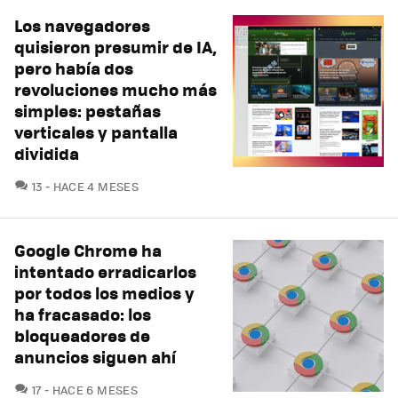
Los navegadores
quisieron presumir de IA,
pero había dos
revoluciones mucho más
simples: pestañas
verticales y pantalla
dividida
COMENTARIOS
13
HACE 4 MESES
Google Chrome ha
intentado erradicarlos
por todos los medios y
ha fracasado: los
bloqueadores de
anuncios siguen ahí
COMENTARIOS
17
HACE 6 MESES