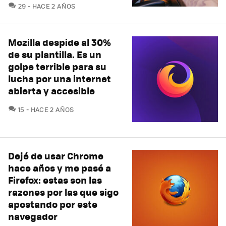
COMENTARIOS
29
HACE 2 AÑOS
Mozilla despide al 30%
de su plantilla. Es un
golpe terrible para su
lucha por una internet
abierta y accesible
COMENTARIOS
15
HACE 2 AÑOS
Dejé de usar Chrome
hace años y me pasé a
Firefox: estas son las
razones por las que sigo
apostando por este
navegador