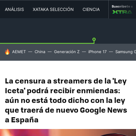
Suscríbete a
ANÁLISIS
XATAKA SELECCIÓN
CIENCIA
MOVILIDAD
HOY SE HABLA DE
AEMET
China
Generación Z
iPhone 17
Samsung G
La censura a streamers de la 'Ley
Iceta' podrá recibir enmiendas:
aún no está todo dicho con la ley
que traerá de nuevo Google News
a España