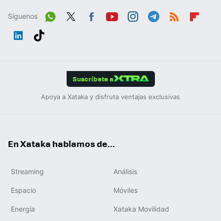
Síguenos
Wh
Twit
Fac
You
Inst
Tele
RSS
Flip
ats
ter
ebo
tub
agr
gra
boa
Link
Tikt
App
ok
e
am
m
rd
edIn
ok
Suscríbete a
Apoya a Xataka y disfruta ventajas exclusivas
En Xataka hablamos de...
Streaming
Análisis
Espacio
Móviles
Energía
Xataka Movilidad