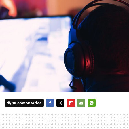
19 comentarios
FACEBOOK
TWITTER
FLIPBOARD
E-
WHATSAPP
MAIL