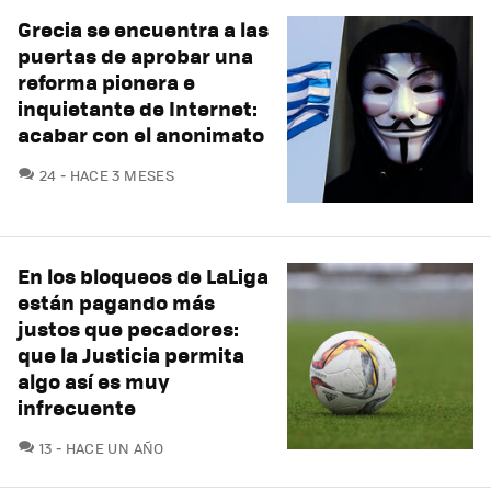
Grecia se encuentra a las
puertas de aprobar una
reforma pionera e
inquietante de Internet:
acabar con el anonimato
COMENTARIOS
24
HACE 3 MESES
En los bloqueos de LaLiga
están pagando más
justos que pecadores:
que la Justicia permita
algo así es muy
infrecuente
COMENTARIOS
13
HACE UN AÑO