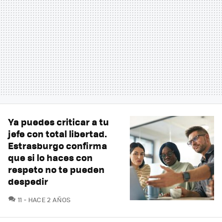
Ya puedes criticar a tu
jefe con total libertad.
Estrasburgo confirma
que si lo haces con
respeto no te pueden
despedir
COMENTARIOS
11
HACE 2 AÑOS