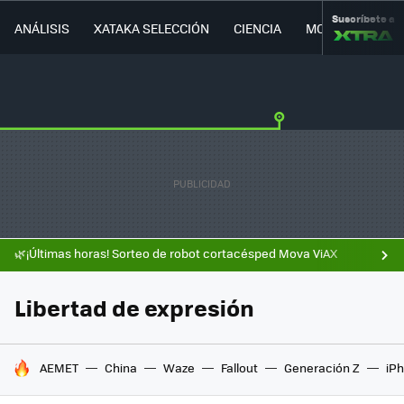
Suscríbete a
ANÁLISIS
XATAKA SELECCIÓN
CIENCIA
MOVILIDAD
🌿¡Últimas horas! Sorteo de robot cortacésped Mova ViAX
Libertad de expresión
HOY SE HABLA DE
AEMET
China
Waze
Fallout
Generación Z
iPh