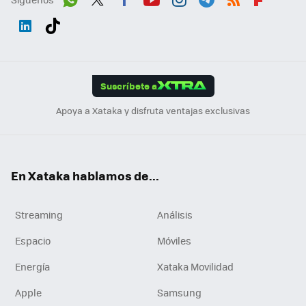
Wh
Twit
Fac
You
Inst
Tele
RSS
Flip
ats
ter
ebo
tub
agr
gra
boa
Link
Tikt
App
ok
e
am
m
rd
edI
ok
Suscríbete a
n
Apoya a Xataka y disfruta ventajas exclusivas
En Xataka hablamos de...
Streaming
Análisis
Espacio
Móviles
Energía
Xataka Movilidad
Apple
Samsung