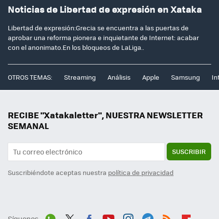
Noticias de Libertad de expresión en Xataka
Libertad de expresión:Grecia se encuentra a las puertas de
aprobar una reforma pionera e inquietante de Internet: acabar
con el anonimato.En los bloqueos de LaLiga..
OTROS TEMAS:
Streaming
Análisis
Apple
Samsung
In
RECIBE "Xatakaletter", NUESTRA NEWSLETTER
SEMANAL
SUSCRIBIR
Suscribiéndote aceptas nuestra
política de privacidad
Síguenos