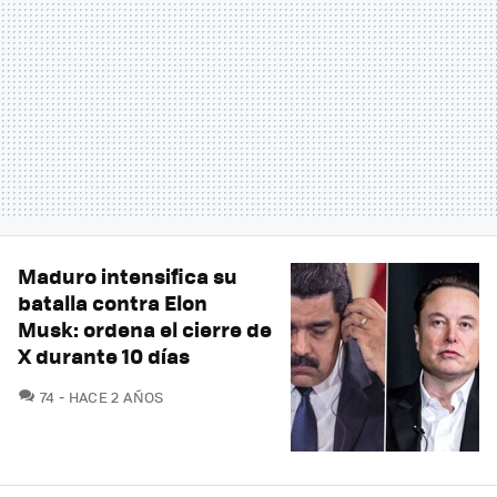
Maduro intensifica su
batalla contra Elon
Musk: ordena el cierre de
X durante 10 días
COMENTARIOS
74
HACE 2 AÑOS