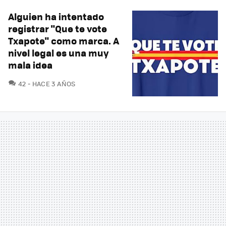
Alguien ha intentado
registrar "Que te vote
Txapote" como marca. A
nivel legal es una muy
mala idea
COMENTARIOS
42
HACE 3 AÑOS