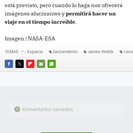
está previsto, pero cuando lo haga nos ofrecerá
imágenes alucinantes y
permitirá hacer un
viaje en el tiempo increíble
.
Imagen | NASA-ESA
TEMAS
Espacio
lanzamiento
James Webb
cen
FACEBOOK
TWITTER
FLIPBOARD
E-
WHATSAPP
MAIL
Comentarios cerrados