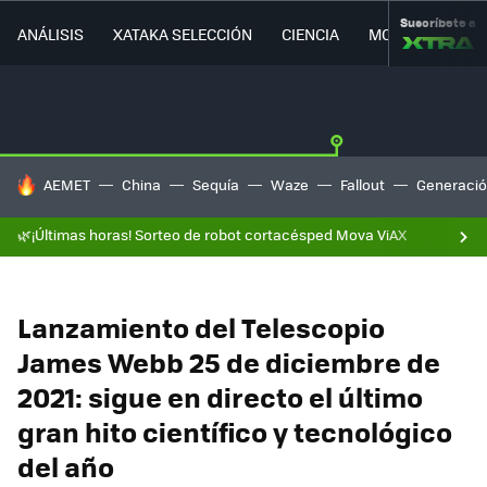
Suscríbete a
ANÁLISIS
XATAKA SELECCIÓN
CIENCIA
MOVILIDAD
HOY SE HABLA DE
AEMET
China
Sequía
Waze
Fallout
Generació
🌿¡Últimas horas! Sorteo de robot cortacésped Mova ViAX
Lanzamiento del Telescopio
James Webb 25 de diciembre de
2021: sigue en directo el último
gran hito científico y tecnológico
del año