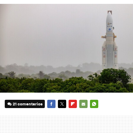
21 comentarios
FACEBOOK
TWITTER
FLIPBOARD
E-
WHATSAPP
MAIL