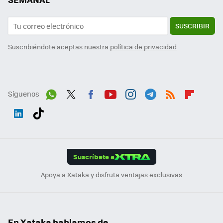
SUSCRIBIR
Suscribiéndote aceptas nuestra
política de privacidad
Síguenos
Wh
Twit
Fac
You
Inst
Tele
RSS
Flip
ats
ter
ebo
tub
agr
gra
boa
Link
Tikt
App
ok
e
am
m
rd
edI
ok
Suscríbete a
n
Apoya a Xataka y disfruta ventajas exclusivas
En Xataka hablamos de...