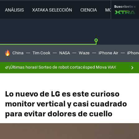
Suscríbete a
ANÁLISIS
XATAKA SELECCIÓN
CIENCIA
MOVILIDAD
HOY SE HABLA DE
China
Tim Cook
NASA
Waze
iPhone Air
iPhone
🌿¡Últimas horas! Sorteo de robot cortacésped Mova ViAX
Lo nuevo de LG es este curioso
monitor vertical y casi cuadrado
para evitar dolores de cuello