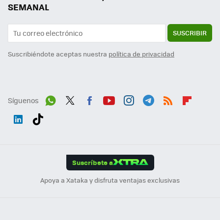
SEMANAL
SUSCRIBIR
Suscribiéndote aceptas nuestra
política de privacidad
Síguenos
Wh
Twit
Fac
You
Inst
Tele
RSS
Flip
ats
ter
ebo
tub
agr
gra
boa
Link
Tikt
App
ok
e
am
m
rd
edI
ok
Suscríbete a
n
Apoya a Xataka y disfruta ventajas exclusivas