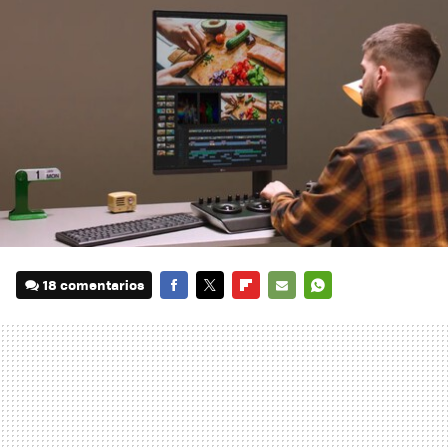
18 comentarios
FACEBOOK
TWITTER
FLIPBOARD
E-
WHATSAPP
MAIL