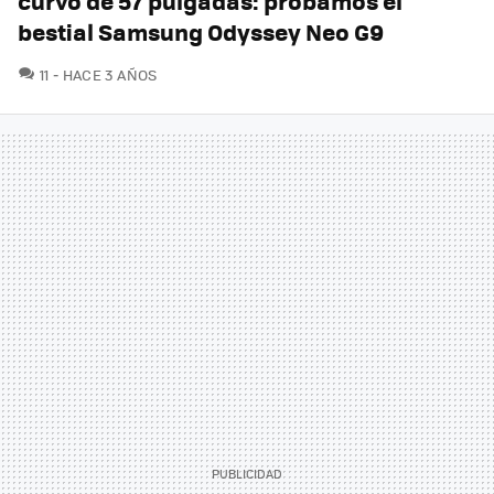
curvo de 57 pulgadas: probamos el
bestial Samsung Odyssey Neo G9
COMENTARIOS
11
HACE 3 AÑOS