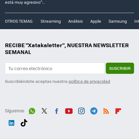
está muy agresivo”:..
OTROS TEMAS:
Streaming
Análisis
Apple
Samsung
In
RECIBE "Xatakaletter", NUESTRA NEWSLETTER
SEMANAL
SUSCRIBIR
Suscribiéndote aceptas nuestra
política de privacidad
Síguenos
Wh
Twit
Fac
You
Inst
Tele
RSS
Flip
ats
ter
ebo
tub
agr
gra
boa
Link
Tikt