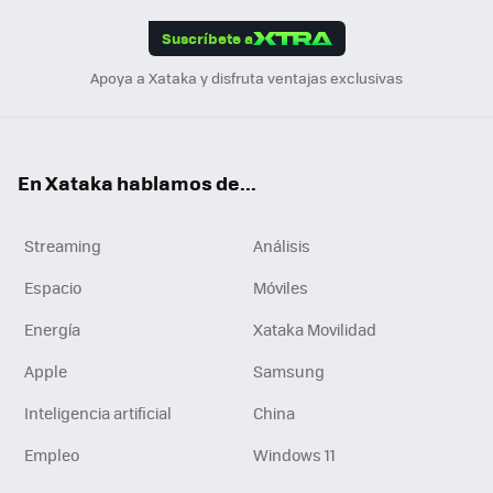
App
ok
e
am
m
rd
edI
ok
Suscríbete a
n
Apoya a Xataka y disfruta ventajas exclusivas
En Xataka hablamos de...
Streaming
Análisis
Espacio
Móviles
Energía
Xataka Movilidad
Apple
Samsung
Inteligencia artificial
China
Empleo
Windows 11