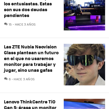
los entusiastas. Estas
son sus dos deudas
pendientes
COMENTARIOS
15
HACE 3 AÑOS
Las ZTE Nubia Neovision
Glass plantean un futuro
en el que no usaremos
monitor para trabajar y
jugar, sino unas gafas
COMENTARIOS
6
HACE 3 AÑOS
Lenovo ThinkCentre TiO
Gen 5: érase un monitor