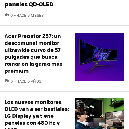
paneles QD-OLED
COMENTARIOS
0
HACE 3 MESES
Acer Predator Z57: un
descomunal monitor
ultrawide curvo de 57
pulgadas que busca
reinar en la gama más
premium
COMENTARIOS
0
HACE 3 AÑOS
Los nuevos monitores
OLED van a ser bestiales:
LG Display ya tiene
paneles con 480 Hz y