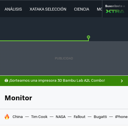
Suscríbete a
ANÁLISIS
XATAKA SELECCIÓN
CIENCIA
MOVILIDAD
🖨️ ¡Sorteamos una impresora 3D Bambu Lab A2L Combo!
Monitor
HOY SE HABLA DE
China
Tim Cook
NASA
Fallout
Bugatti
iPhone 