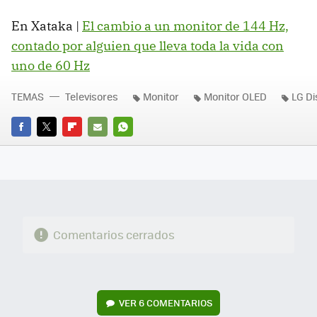
En Xataka |
El cambio a un monitor de 144 Hz,
contado por alguien que lleva toda la vida con
uno de 60 Hz
TEMAS
Televisores
Monitor
Monitor OLED
LG Di
FACEBOOK
TWITTER
FLIPBOARD
E-
WHATSAPP
MAIL
Comentarios cerrados
VER
6 COMENTARIOS