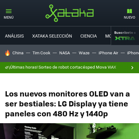
MENÚ
NUEVO
Suscríbete a
ANÁLISIS
XATAKA SELECCIÓN
CIENCIA
MOVILIDAD
HOY SE HABLA DE
China
Tim Cook
NASA
Waze
iPhone Air
iPhone
🌿¡Últimas horas! Sorteo de robot cortacésped Mova ViAX
Los nuevos monitores OLED van a
ser bestiales: LG Display ya tiene
paneles con 480 Hz y 1440p