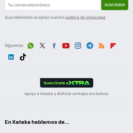
SUSCRIBIR
Suscribiéndote aceptas nuestra
política de privacidad
Síguenos
Wh
Twit
Fac
You
Inst
Tele
RSS
Flip
ats
ter
ebo
tub
agr
gra
boa
Link
Tikt
App
ok
e
am
m
rd
edI
ok
Suscríbete a
n
Apoya a Xataka y disfruta ventajas exclusivas
En Xataka hablamos de...