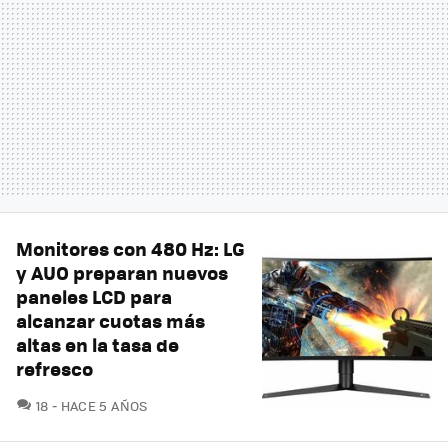
Monitores con 480 Hz: LG
y AUO preparan nuevos
paneles LCD para
alcanzar cuotas más
altas en la tasa de
refresco
COMENTARIOS
18
HACE 5 AÑOS