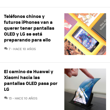
Teléfonos chinos y
futuros iPhones van a
querer tener pantallas
OLED y LG se está
preparando para ello
COMENTARIOS
7
HACE 10 AÑOS
El camino de Huawei y
Xiaomi hacia las
pantallas OLED pasa por
LG
COMENTARIOS
13
HACE 10 AÑOS