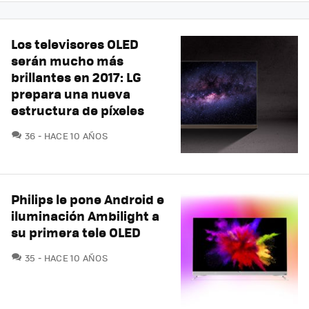
Los televisores OLED
serán mucho más
brillantes en 2017: LG
prepara una nueva
estructura de píxeles
COMENTARIOS
36
HACE 10 AÑOS
Philips le pone Android e
iluminación Ambilight a
su primera tele OLED
COMENTARIOS
35
HACE 10 AÑOS