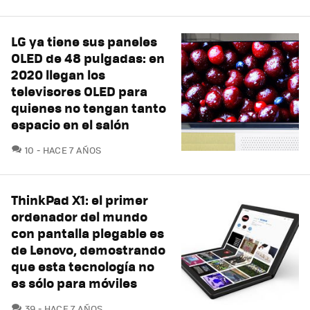
LG ya tiene sus paneles
OLED de 48 pulgadas: en
2020 llegan los
televisores OLED para
quienes no tengan tanto
espacio en el salón
COMENTARIOS
10
HACE 7 AÑOS
ThinkPad X1: el primer
ordenador del mundo
con pantalla plegable es
de Lenovo, demostrando
que esta tecnología no
es sólo para móviles
COMENTARIOS
39
HACE 7 AÑOS