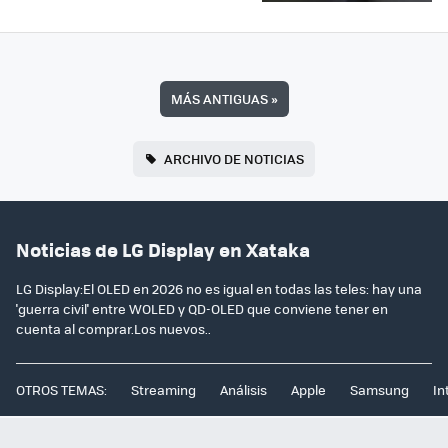
MÁS ANTIGUAS
»
ARCHIVO DE NOTICIAS
Noticias de LG Display en Xataka
LG Display:El OLED en 2026 no es igual en todas las teles: hay una
'guerra civil' entre WOLED y QD-OLED que conviene tener en
cuenta al comprar.Los nuevos..
OTROS TEMAS:
Streaming
Análisis
Apple
Samsung
In