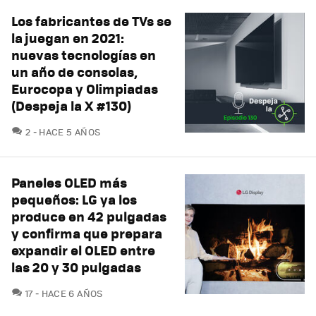
Los fabricantes de TVs se
la juegan en 2021:
nuevas tecnologías en
un año de consolas,
Eurocopa y Olimpiadas
(Despeja la X #130)
COMENTARIOS
2
HACE 5 AÑOS
Paneles OLED más
pequeños: LG ya los
produce en 42 pulgadas
y confirma que prepara
expandir el OLED entre
las 20 y 30 pulgadas
COMENTARIOS
17
HACE 6 AÑOS