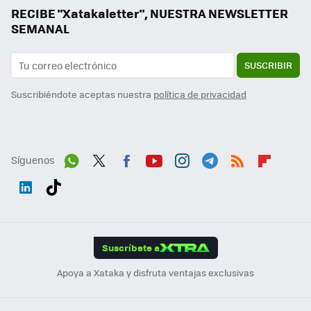
RECIBE "Xatakaletter", NUESTRA NEWSLETTER
SEMANAL
SUSCRIBIR
Suscribiéndote aceptas nuestra
política de privacidad
Síguenos
Wh
Twit
Fac
You
Inst
Tele
RSS
Flip
ats
ter
ebo
tub
agr
gra
boa
Link
Tikt
App
ok
e
am
m
rd
edI
ok
Suscríbete a
n
Apoya a Xataka y disfruta ventajas exclusivas