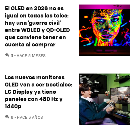
El OLED en 2026 no es
igual en todas las teles:
hay una 'guerra civil'
entre WOLED y QD-OLED
que conviene tener en
cuenta al comprar
COMENTARIOS
3
HACE 5 MESES
Los nuevos monitores
OLED van a ser bestiales:
LG Display ya tiene
paneles con 480 Hz y
1440p
COMENTARIOS
9
HACE 3 AÑOS