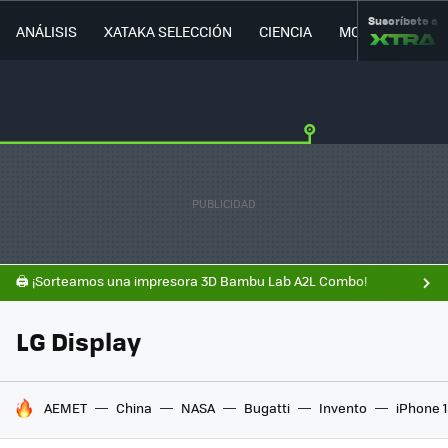
Suscríbete a
ANÁLISIS
XATAKA SELECCIÓN
CIENCIA
MOVILIDAD
🖨️ ¡Sorteamos una impresora 3D Bambu Lab A2L Combo!
LG Display
HOY SE HABLA DE
AEMET
China
NASA
Bugatti
Invento
iPhone 