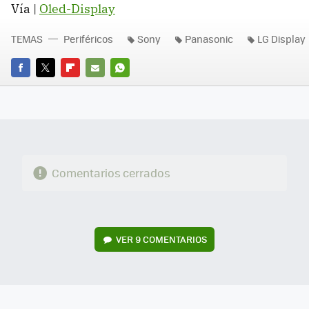
Vía |
Oled-Display
TEMAS
Periféricos
Sony
Panasonic
LG Display
FACEBOOK
TWITTER
FLIPBOARD
E-
WHATSAPP
MAIL
Comentarios cerrados
VER
9 COMENTARIOS