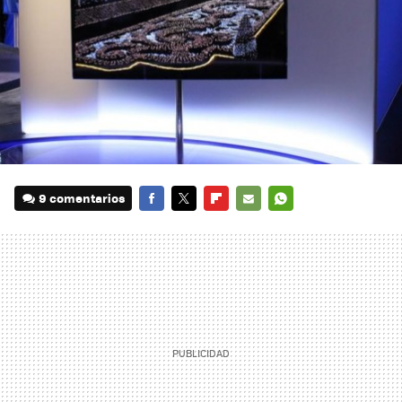
9 comentarios
FACEBOOK
TWITTER
FLIPBOARD
E-
WHATSAPP
MAIL