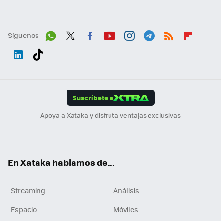
Síguenos
Wh
Twit
Fac
You
Inst
Tele
RSS
Flip
ats
ter
ebo
tub
agr
gra
boa
Link
Tikt
App
ok
e
am
m
rd
edI
ok
Suscríbete a
n
Apoya a Xataka y disfruta ventajas exclusivas
En Xataka hablamos de...
Streaming
Análisis
Espacio
Móviles