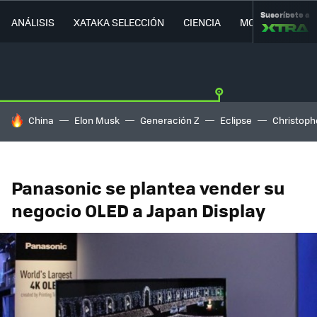
Suscríbete a
ANÁLISIS
XATAKA SELECCIÓN
CIENCIA
MOVILIDAD
HOY SE HABLA DE
China
Elon Musk
Generación Z
Eclipse
Christoph
Panasonic se plantea vender su
negocio OLED a Japan Display