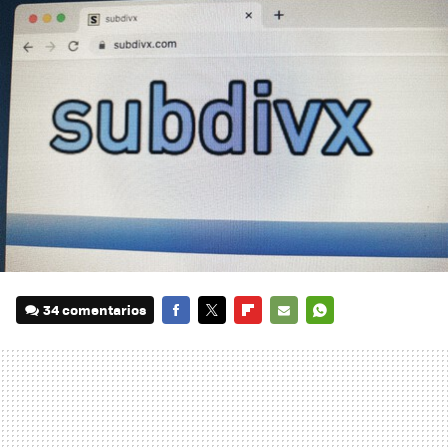
34 comentarios
FACEBOOK
TWITTER
FLIPBOARD
E-
WHATSAPP
MAIL