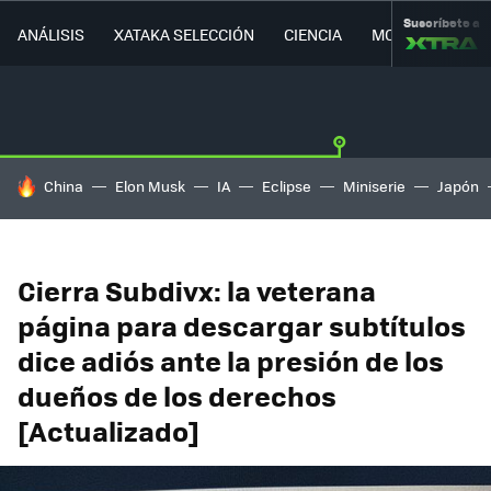
Suscríbete a
ANÁLISIS
XATAKA SELECCIÓN
CIENCIA
MOVILIDAD
HOY SE HABLA DE
China
Elon Musk
IA
Eclipse
Miniserie
Japón
Cierra Subdivx: la veterana
página para descargar subtítulos
dice adiós ante la presión de los
dueños de los derechos
[Actualizado]