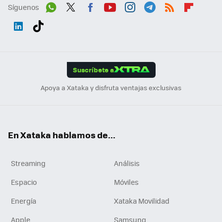
Síguenos
Wh
Twit
Fac
You
Inst
Tele
RSS
Flip
ats
ter
ebo
tub
agr
gra
boa
Link
Tikt
App
ok
e
am
m
rd
edI
ok
Suscríbete a
n
Apoya a Xataka y disfruta ventajas exclusivas
En Xataka hablamos de...
Streaming
Análisis
Espacio
Móviles
Energía
Xataka Movilidad
Apple
Samsung