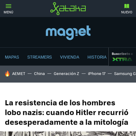
MENÚ
NUEVO
Suscríbete a
MAPAS
STREAMERS
VIVIENDA
HISTORIA
HOY SE HABLA DE
AEMET
China
Generación Z
iPhone 17
Samsung G
La resistencia de los hombres
lobo nazis: cuando Hitler recurrió
desesperadamente a la mitología