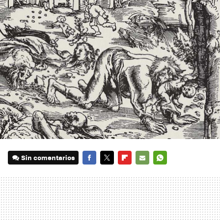
Sin comentarios
FACEBOOK
TWITTER
FLIPBOARD
E-
WHATSAPP
MAIL