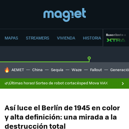
Suscríbete a
MAPAS
STREAMERS
VIVIENDA
HISTORIA
HOY SE HABLA DE
AEMET
China
Sequía
Waze
Fallout
Generació
🌿¡Últimas horas! Sorteo de robot cortacésped Mova ViAX
Así luce el Berlín de 1945 en color
y alta definición: una mirada a la
destrucción total