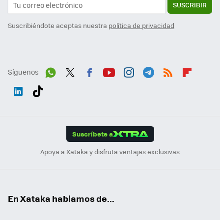
SUSCRIBIR
Suscribiéndote aceptas nuestra
política de privacidad
Síguenos
Wh
Twit
Fac
You
Inst
Tele
RSS
Flip
ats
ter
ebo
tub
agr
gra
boa
Link
Tikt
App
ok
e
am
m
rd
edI
ok
Suscríbete a
n
Apoya a Xataka y disfruta ventajas exclusivas
En Xataka hablamos de...