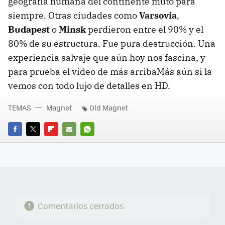
geografía humana del continente mutó para
siempre. Otras ciudades como
Varsovia
,
Budapest
o
Minsk
perdieron entre el 90% y el
80% de su estructura. Fue pura destrucción. Una
experiencia salvaje que aún hoy nos fascina, y
para prueba el vídeo de más arribaMás aún si la
vemos con todo lujo de detalles en HD.
TEMAS
Magnet
Old Magnet
FACEBOOK
TWITTER
FLIPBOARD
E-
WHATSAPP
MAIL
Comentarios cerrados