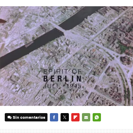
Sin comentarios
FACEBOOK
TWITTER
FLIPBOARD
E-
WHATSAPP