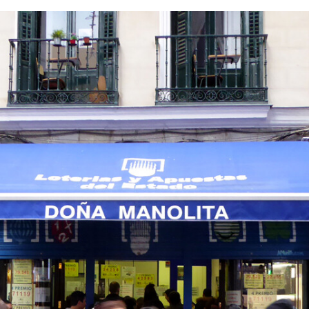
FACEBOOK
TWITTER
FLIPBOARD
E-
MAIL