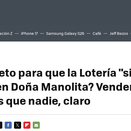
ación Z
iPhone 17
Samsung Galaxy S26
Café
Jeff Bezos
eto para que la Lotería "
en Doña Manolita? Vende
 que nadie, claro