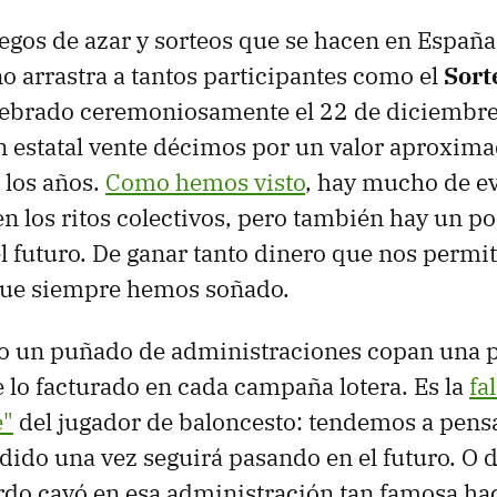
uegos de azar y sorteos que se hacen en España 
o arrastra a tantos participantes como el
Sort
lebrado ceremoniosamente el 22 de diciembre
n estatal vente décimos por un valor aproxim
 los años.
Como hemos visto
, hay mucho de ev
en los ritos colectivos, pero también hay un p
l futuro. De ganar tanto dinero que nos permita
 que siempre hemos soñado.
so un puñado de administraciones copan una 
de lo facturado en cada campaña lotera. Es la
fa
e"
del jugador de baloncesto: tendemos a pens
dido una vez seguirá pasando en el futuro. O d
rdo cayó en esa administración tan famosa ha