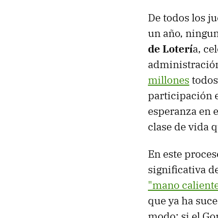
De todos los j
un año, ningun
de Loterí
a, ce
administració
millones
todos
participación 
esperanza en e
clase de vida
En este proce
significativa 
"mano calient
que ya ha suce
modo: si el Go