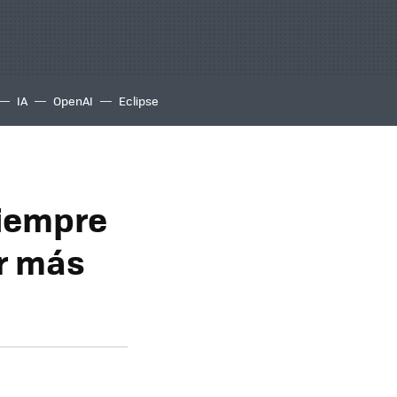
IA
OpenAI
Eclipse
siempre
r más