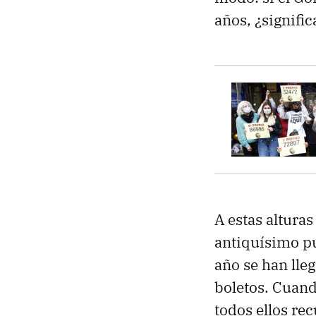
años, ¿signific
A estas alturas
antiquísimo pu
año se han lle
boletos. Cuand
todos ellos re