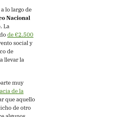
a lo largo de
eo Nacional
. La
ado
de €2.500
ento social y
oco de
 llevar la
parte muy
lacia de la
ar que aquello
icho de otro
ce algunos