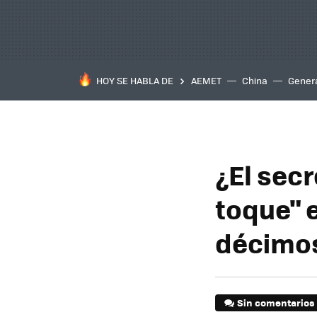
HOY SE HABLA DE
AEMET
China
Gener
¿El secr
toque" 
décimos
Sin comentarios