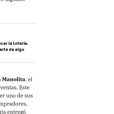
ar la Lotería.
arte de algo
 Manolita
, el
ventas. Este
er uno de sus
ompradores,
ita entregó