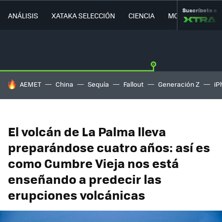
Suscríbete a
ANÁLISIS
XATAKA SELECCIÓN
CIENCIA
MOVILIDAD
HOY SE HABLA DE
AEMET
China
Sequía
Fallout
Generación Z
iP
El volcán de La Palma lleva
preparándose cuatro años: así es
como Cumbre Vieja nos está
enseñando a predecir las
erupciones volcánicas