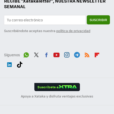
RECIBE "Xatakaletter", NUESTRA NEWSLETTER
SEMANAL
SUSCRIBIR
Suscribiéndote aceptas nuestra
política de privacidad
Síguenos
Wh
Twit
Fac
You
Inst
Tele
RSS
Flip
ats
ter
ebo
tub
agr
gra
boa
Link
Tikt
App
ok
e
am
m
rd
edI
ok
Suscríbete a
n
Apoya a Xataka y disfruta ventajas exclusivas