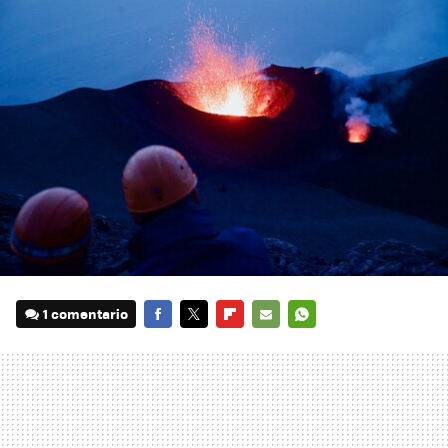
1 comentario
FACEBOOK
TWITTER
FLIPBOARD
E-
WHATSAPP
MAIL