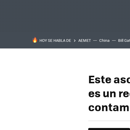
HOY SE HABLA DE
AEMET
China
Bill Ga
Este as
es un re
contami