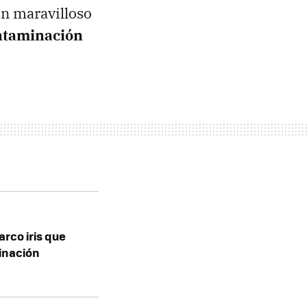
 un maravilloso
ntaminación
arco iris que
inación