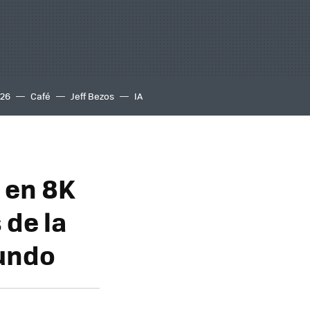
S26
Café
Jeff Bezos
IA
 en 8K
 de la
mundo