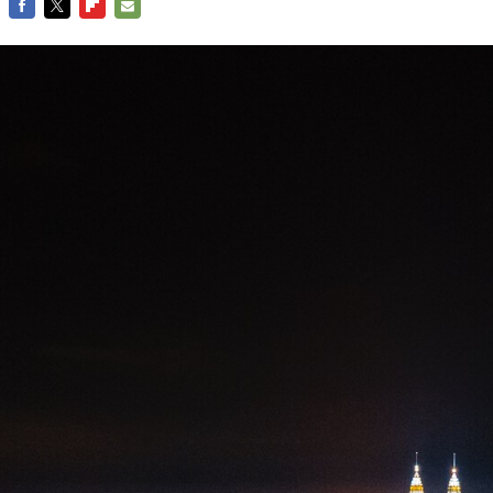
FACEBOOK
TWITTER
FLIPBOARD
E-
MAIL