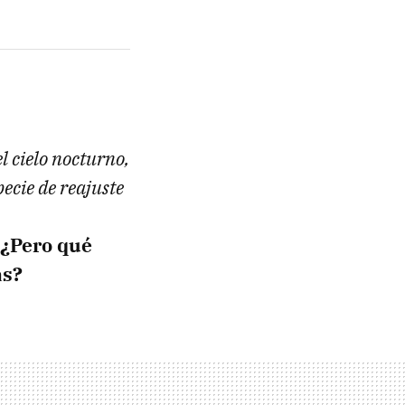
l cielo nocturno,
ecie de reajuste
¿Pero qué
as?