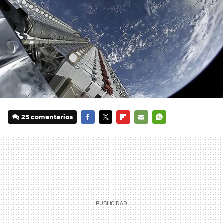
25 comentarios
FACEBOOK
TWITTER
FLIPBOARD
E-
WHATSAPP
MAIL