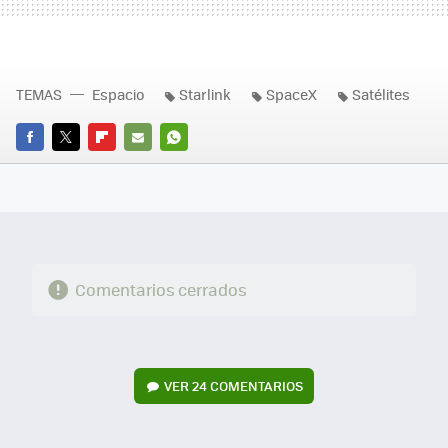
TEMAS
Espacio
Starlink
SpaceX
Satélites
FACEBOOK
TWITTER
FLIPBOARD
E-
WHATSAPP
MAIL
Comentarios cerrados
VER
24 COMENTARIOS