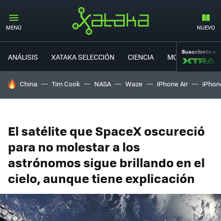
MENÚ
NUEVO
Suscríbete a
ANÁLISIS
XATAKA SELECCIÓN
CIENCIA
MOVILIDAD
HOY SE HABLA DE
China
Tim Cook
NASA
Waze
iPhone Air
iPhone
El satélite que SpaceX oscureció
para no molestar a los
astrónomos sigue brillando en el
cielo, aunque tiene explicación