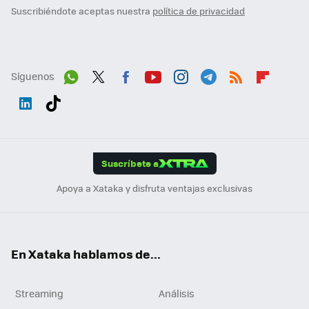
Suscribiéndote aceptas nuestra
política de privacidad
Síguenos
Wh
Twit
Fac
You
Inst
Tele
RSS
Flip
ats
ter
ebo
tub
agr
gra
boa
Link
Tikt
App
ok
e
am
m
rd
edI
ok
Suscríbete a
n
Apoya a Xataka y disfruta ventajas exclusivas
En Xataka hablamos de...
Streaming
Análisis