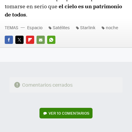
tomarse en serio que
el cielo es un patrimonio
de todos
.
TEMAS
Espacio
Satélites
Starlink
noche
FACEBOOK
TWITTER
FLIPBOARD
E-
WHATSAPP
MAIL
Comentarios cerrados
VER
10 COMENTARIOS