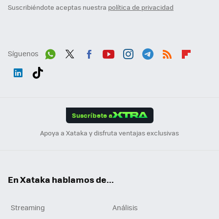
Suscribiéndote aceptas nuestra
política de privacidad
Síguenos
Wh
Twit
Fac
You
Inst
Tele
RSS
Flip
ats
ter
ebo
tub
agr
gra
boa
Link
Tikt
App
ok
e
am
m
rd
edI
ok
Suscríbete a
n
Apoya a Xataka y disfruta ventajas exclusivas
En Xataka hablamos de...
Streaming
Análisis