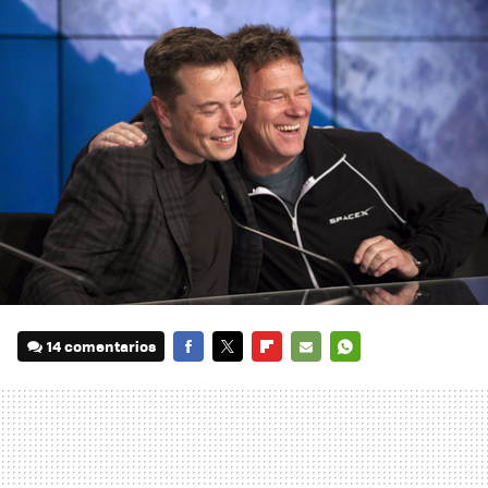
14 comentarios
FACEBOOK
TWITTER
FLIPBOARD
E-
WHATSAPP
MAIL