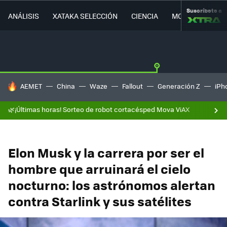
Suscríbete a
ANÁLISIS
XATAKA SELECCIÓN
CIENCIA
MOVILIDAD
HOY SE HABLA DE
AEMET
China
Waze
Fallout
Generación Z
iPh
🌿¡Últimas horas! Sorteo de robot cortacésped Mova ViAX
Elon Musk y la carrera por ser el
hombre que arruinará el cielo
nocturno: los astrónomos alertan
contra Starlink y sus satélites