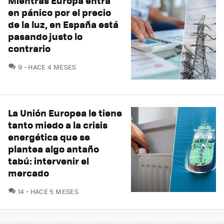
Mientras Europa entra
en pánico por el precio
de la luz, en España está
pasando justo lo
contrario
COMENTARIOS
9
HACE 4 MESES
La Unión Europea le tiene
tanto miedo a la crisis
energética que se
plantea algo antaño
tabú: intervenir el
mercado
COMENTARIOS
14
HACE 5 MESES