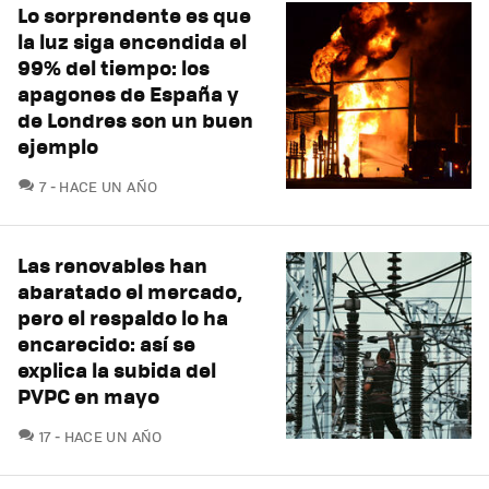
Lo sorprendente es que
la luz siga encendida el
99% del tiempo: los
apagones de España y
de Londres son un buen
ejemplo
COMENTARIOS
7
HACE UN AÑO
Las renovables han
abaratado el mercado,
pero el respaldo lo ha
encarecido: así se
explica la subida del
PVPC en mayo
COMENTARIOS
17
HACE UN AÑO