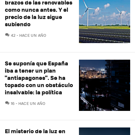
brazos de las renovables
como nunca antes. Y el
precio de la luz sigue
subiendo
COMENTARIOS
42
HACE UN AÑO
Se suponía que España
iba a tener un plan
"antiapagones". Se ha
topado con un obstáculo
insalvable: la política
COMENTARIOS
16
HACE UN AÑO
El misterio de la luz en