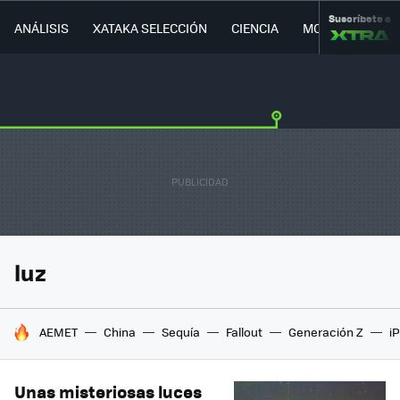
Suscríbete a
ANÁLISIS
XATAKA SELECCIÓN
CIENCIA
MOVILIDAD
luz
HOY SE HABLA DE
AEMET
China
Sequía
Fallout
Generación Z
i
Unas misteriosas luces