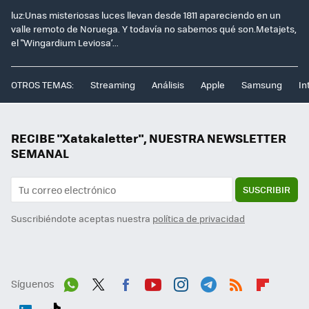
luz:Unas misteriosas luces llevan desde 1811 apareciendo en un
valle remoto de Noruega. Y todavía no sabemos qué son.Metajets,
el "Wingardium Leviosa’...
OTROS TEMAS:
Streaming
Análisis
Apple
Samsung
In
RECIBE "Xatakaletter", NUESTRA NEWSLETTER
SEMANAL
SUSCRIBIR
Suscribiéndote aceptas nuestra
política de privacidad
Síguenos
Wh
Twit
Fac
You
Inst
Tele
RSS
Flip