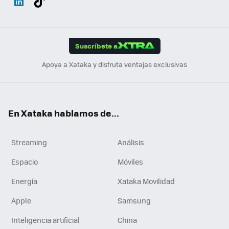
ats
ter
ebo
tub
agr
gra
boa
Link
Tikt
App
ok
e
am
m
rd
edI
ok
Suscríbete a
n
Apoya a Xataka y disfruta ventajas exclusivas
En Xataka hablamos de...
Streaming
Análisis
Espacio
Móviles
Energía
Xataka Movilidad
Apple
Samsung
Inteligencia artificial
China