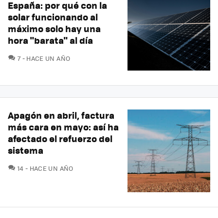
España: por qué con la
solar funcionando al
máximo solo hay una
hora "barata" al día
COMENTARIOS
7
HACE UN AÑO
Apagón en abril, factura
más cara en mayo: así ha
afectado el refuerzo del
sistema
COMENTARIOS
14
HACE UN AÑO