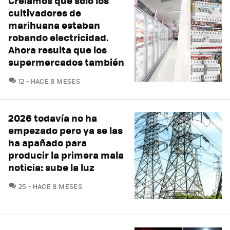
Creíamos que solo los
cultivadores de
marihuana estaban
robando electricidad.
Ahora resulta que los
supermercados también
COMENTARIOS
12
HACE 8 MESES
2026 todavía no ha
empezado pero ya se las
ha apañado para
producir la primera mala
noticia: sube la luz
COMENTARIOS
25
HACE 8 MESES