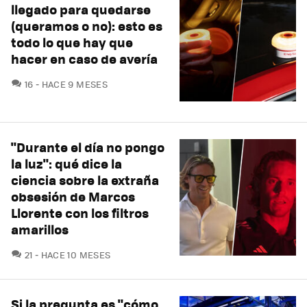
llegado para quedarse
(queramos o no): esto es
todo lo que hay que
hacer en caso de avería
COMENTARIOS
16
HACE 9 MESES
"Durante el día no pongo
la luz": qué dice la
ciencia sobre la extraña
obsesión de Marcos
Llorente con los filtros
amarillos
COMENTARIOS
21
HACE 10 MESES
Si la pregunta es "cómo