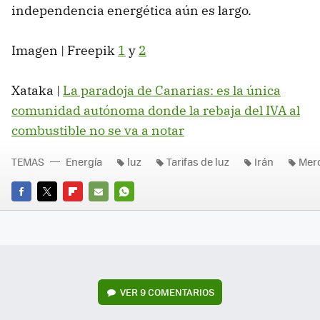
independencia energética aún es largo.
Imagen | Freepik
1
y
2
Xataka |
La paradoja de Canarias: es la única
comunidad autónoma donde la rebaja del IVA al
combustible no se va a notar
TEMAS
Energía
luz
Tarifas de luz
Irán
Merc
FACEBOOK
TWITTER
FLIPBOARD
E-
WHATSAPP
MAIL
VER
9 COMENTARIOS