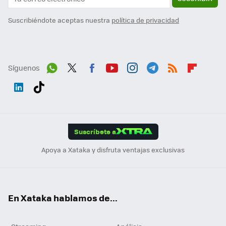
Suscribiéndote aceptas nuestra
política de privacidad
Síguenos
Wh
Twit
Fac
You
Inst
Tele
RSS
Flip
ats
ter
ebo
tub
agr
gra
boa
Link
Tikt
App
ok
e
am
m
rd
edI
ok
Suscríbete a
n
Apoya a Xataka y disfruta ventajas exclusivas
En Xataka hablamos de...