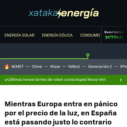
Suscríbete a
ENERGÍA SOLAR
ENERGÍA EÓLICA
CONSUMO ENERGÉTICO
HOY SE HABLA DE
AEMET
China
Waze
Fallout
Generación Z
iPh
🌿¡Últimas horas! Sorteo de robot cortacésped Mova ViAX
Mientras Europa entra en pánico
por el precio de la luz, en España
está pasando justo lo contrario