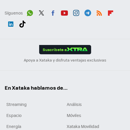
Síguenos
Wh
Twit
Fac
You
Inst
Tele
RSS
Flip
ats
ter
ebo
tub
agr
gra
boa
Link
Tikt
App
ok
e
am
m
rd
edI
ok
Suscríbete a
n
Apoya a Xataka y disfruta ventajas exclusivas
En Xataka hablamos de...
Streaming
Análisis
Espacio
Móviles
Energía
Xataka Movilidad