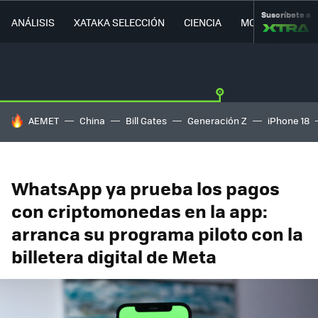
Suscríbete a
ANÁLISIS
XATAKA SELECCIÓN
CIENCIA
MOVILIDAD
HOY SE HABLA DE
AEMET
China
Bill Gates
Generación Z
iPhone 18
WhatsApp ya prueba los pagos
con criptomonedas en la app:
arranca su programa piloto con la
billetera digital de Meta