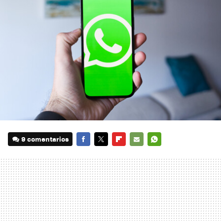
9 comentarios
FACEBOOK
TWITTER
FLIPBOARD
E-
WHATSAPP
MAIL