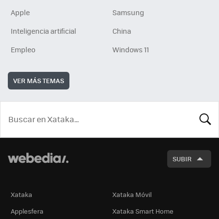
Apple
Samsung
Inteligencia artificial
China
Empleo
Windows 11
VER MÁS TEMAS
BUSCA
SUBIR
Xataka
Xataka Móvil
Applesfera
Xataka Smart Home