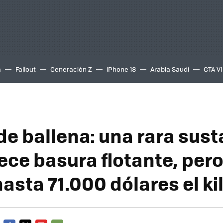
a
Fallout
Generación Z
iPhone 18
Arabia Saudí
GTA VI
de ballena: una rara sust
ece basura flotante, per
asta 71.000 dólares el ki