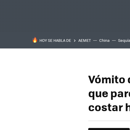
HOY SE HABLA DE
AEMET
China
Sequí
Vómito 
que par
costar h