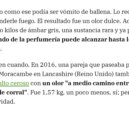
o como ese podía ser vómito de ballena. Lo re
nderle fuego. El resultado fue un olor dulce. 
o kilos de ámbar gris, una sustancia rara y ya 
ndo de la perfumería puede alcanzar hasta 
o
.
en cuando. En 2016, una pareja que paseaba p
e Moracambe en Lancashire (Reino Unido) tam
lto ceroso
con
un olor "a medio camino ent
de corral"
. Fue 1,57 kg, un poco menos, sí; pe
vidad.