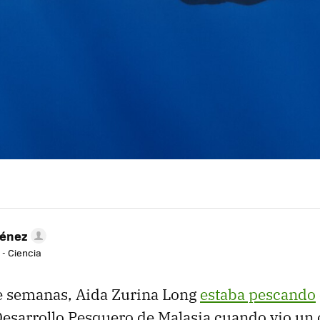
ménez
 - Ciencia
e semanas, Aida Zurina Long
estaba pescando
esarrollo Pesquero de Malasia cuando vio un 