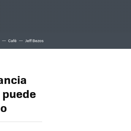
Café
Jeff Bezos
ancia
o puede
lo