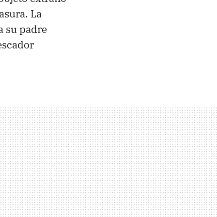
asura. La
a su padre
escador