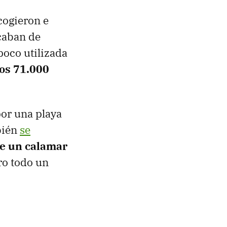
cogieron e
Acaban de
poco utilizada
los 71.000
or una playa
bién
se
re un calamar
ro todo un