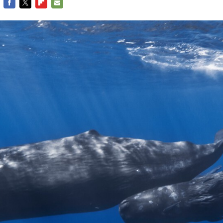
FACEBOOK
TWITTER
FLIPBOARD
E-
MAIL