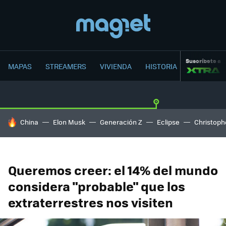
Suscríbete a
MAPAS
STREAMERS
VIVIENDA
HISTORIA
HOY SE HABLA DE
China
Elon Musk
Generación Z
Eclipse
Christoph
Queremos creer: el 14% del mundo
considera "probable" que los
extraterrestres nos visiten