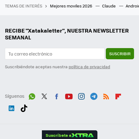
TEMAS DE INTERÉS
Mejores moviles 2026
Claude
Androi
RECIBE "Xatakaletter", NUESTRA NEWSLETTER
SEMANAL
SUSCRIBIR
Suscribiéndote aceptas nuestra
política de privacidad
Síguenos
Wh
Twit
Fac
You
Inst
Tele
RSS
Flip
ats
ter
ebo
tub
agr
gra
boa
Link
Tikt
App
ok
e
am
m
rd
edI
ok
Suscríbete a
n