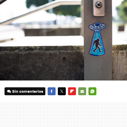
Sin comentarios
FACEBOOK
TWITTER
FLIPBOARD
E-
WHATSAPP
MAIL