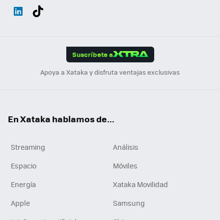
Wh
Twit
Fac
You
Inst
Tele
RSS
Flip
ats
ter
ebo
tub
agr
gra
boa
Link
Tikt
App
ok
e
am
m
rd
edI
ok
Suscríbete a
n
Apoya a Xataka y disfruta ventajas exclusivas
En Xataka hablamos de...
Streaming
Análisis
Espacio
Móviles
Energía
Xataka Movilidad
Apple
Samsung