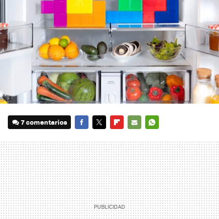
7 comentarios
FACEBOOK
TWITTER
FLIPBOARD
E-
WHATSAPP
MAIL