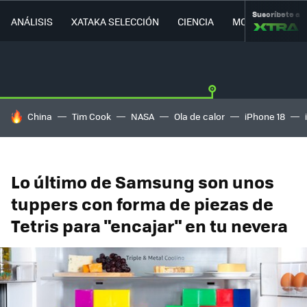
Suscríbete a
ANÁLISIS
XATAKA SELECCIÓN
CIENCIA
MOVILIDAD
HOY SE HABLA DE
China
Tim Cook
NASA
Ola de calor
iPhone 18
Lo último de Samsung son unos
tuppers con forma de piezas de
Tetris para "encajar" en tu nevera