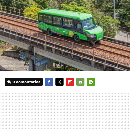
9 comentarios
FACEBOOK
TWITTER
FLIPBOARD
E-
WHATSAPP
MAIL