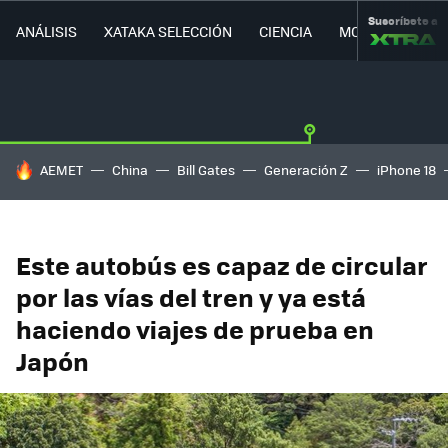
Suscríbete a
ANÁLISIS
XATAKA SELECCIÓN
CIENCIA
MOVILIDAD
HOY SE HABLA DE
AEMET
China
Bill Gates
Generación Z
iPhone 18
Este autobús es capaz de circular
por las vías del tren y ya está
haciendo viajes de prueba en
Japón