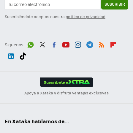
SUSCRIBIR
Suscribiéndote aceptas nuestra
política de privacidad
Síguenos
Wh
Twit
Fac
You
Inst
Tele
RSS
Flip
ats
ter
ebo
tub
agr
gra
boa
Link
Tikt
App
ok
e
am
m
rd
edI
ok
Suscríbete a
n
Apoya a Xataka y disfruta ventajas exclusivas
En Xataka hablamos de...