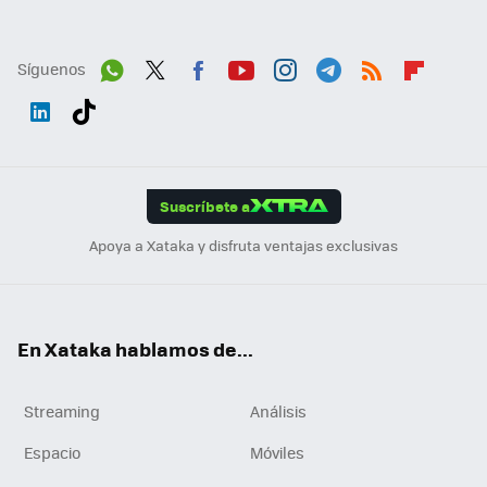
Síguenos
Wh
Twit
Fac
You
Inst
Tele
RSS
Flip
ats
ter
ebo
tub
agr
gra
boa
Link
Tikt
App
ok
e
am
m
rd
edI
ok
Suscríbete a
n
Apoya a Xataka y disfruta ventajas exclusivas
En Xataka hablamos de...
Streaming
Análisis
Espacio
Móviles