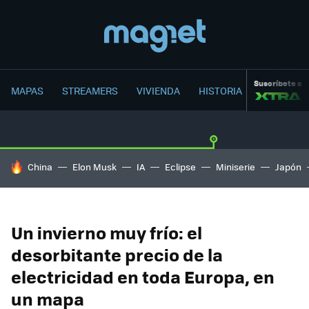
Suscríbete a
MAPAS
STREAMERS
VIVIENDA
HISTORIA
HOY SE HABLA DE
China
Elon Musk
IA
Eclipse
Miniserie
Japón
Un invierno muy frío: el
desorbitante precio de la
electricidad en toda Europa, en
un mapa