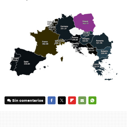
Sin comentarios
FACEBOOK
TWITTER
FLIPBOARD
E-
WHATSAPP
MAIL