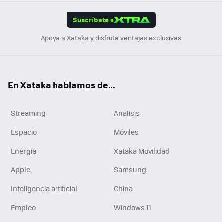
App
ok
e
am
m
rd
edI
ok
Suscríbete a
n
Apoya a Xataka y disfruta ventajas exclusivas
En Xataka hablamos de...
Streaming
Análisis
Espacio
Móviles
Energía
Xataka Movilidad
Apple
Samsung
Inteligencia artificial
China
Empleo
Windows 11