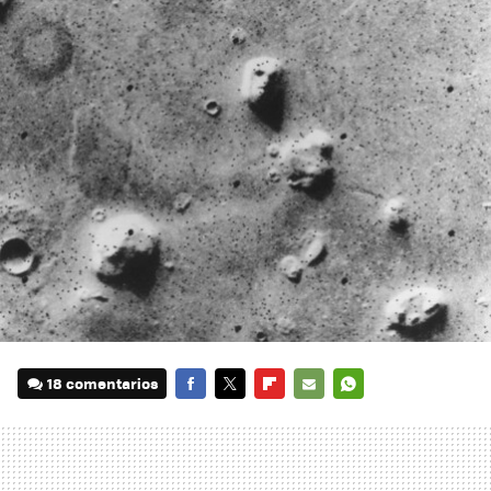
18 comentarios
FACEBOOK
TWITTER
FLIPBOARD
E-
WHATSAPP
MAIL