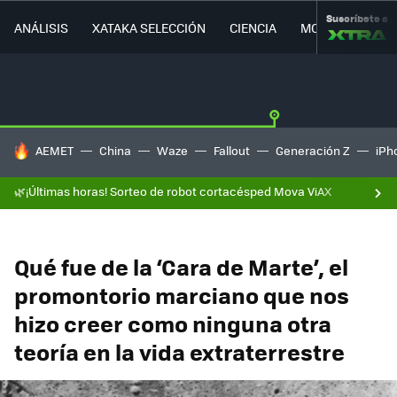
Suscríbete a
ANÁLISIS
XATAKA SELECCIÓN
CIENCIA
MOVILIDAD
HOY SE HABLA DE
AEMET
China
Waze
Fallout
Generación Z
iPh
🌿¡Últimas horas! Sorteo de robot cortacésped Mova ViAX
Qué fue de la ‘Cara de Marte’, el
promontorio marciano que nos
hizo creer como ninguna otra
teoría en la vida extraterrestre