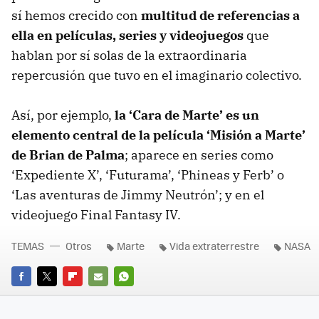
sí hemos crecido con
multitud de referencias a
ella en películas, series y videojuegos
que
hablan por sí solas de la extraordinaria
repercusión que tuvo en el imaginario colectivo.
Así, por ejemplo,
la ‘Cara de Marte’ es un
elemento central de la película ‘Misión a Marte’
de Brian de Palma
; aparece en series como
‘Expediente X’, ‘Futurama’, ‘Phineas y Ferb’ o
‘Las aventuras de Jimmy Neutrón’; y en el
videojuego Final Fantasy IV.
TEMAS
Otros
Marte
Vida extraterrestre
NASA
FACEBOOK
TWITTER
FLIPBOARD
E-
WHATSAPP
MAIL