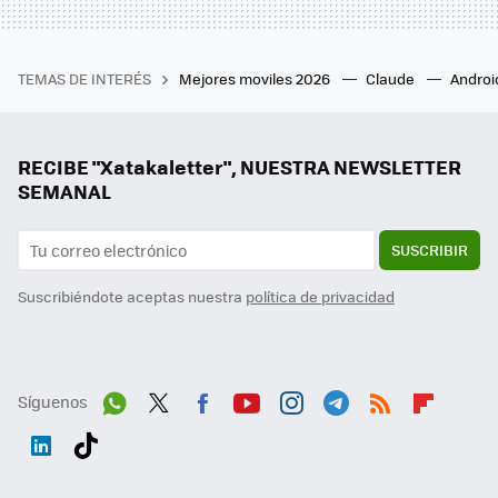
TEMAS DE INTERÉS
Mejores moviles 2026
Claude
Androi
RECIBE "Xatakaletter", NUESTRA NEWSLETTER
SEMANAL
SUSCRIBIR
Suscribiéndote aceptas nuestra
política de privacidad
Síguenos
Wh
Twit
Fac
You
Inst
Tele
RSS
Flip
ats
ter
ebo
tub
agr
gra
boa
Link
Tikt