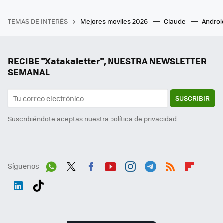
TEMAS DE INTERÉS
Mejores moviles 2026
Claude
Androi
RECIBE "Xatakaletter", NUESTRA NEWSLETTER
SEMANAL
SUSCRIBIR
Suscribiéndote aceptas nuestra
política de privacidad
Síguenos
Wh
Twit
Fac
You
Inst
Tele
RSS
Flip
ats
ter
ebo
tub
agr
gra
boa
Link
Tikt
App
ok
e
am
m
rd
edI
ok