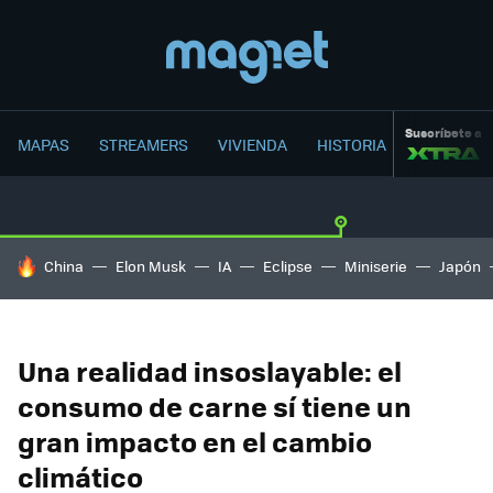
Suscríbete a
MAPAS
STREAMERS
VIVIENDA
HISTORIA
HOY SE HABLA DE
China
Elon Musk
IA
Eclipse
Miniserie
Japón
Una realidad insoslayable: el
consumo de carne sí tiene un
gran impacto en el cambio
climático