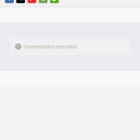
FACEBOOK
TWITTER
FLIPBOARD
E-
WHATSAPP
MAIL
Comentarios cerrados