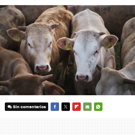
Sin comentarios
FACEBOOK
TWITTER
FLIPBOARD
E-
WHATSAPP
MAIL