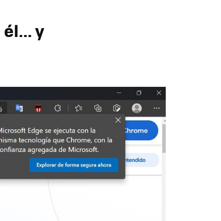
l... y