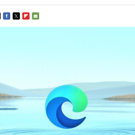
FACEBOOK
TWITTER
FLIPBOARD
E-
MAIL