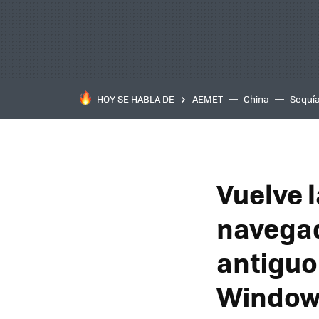
HOY SE HABLA DE
AEMET
China
Sequí
Vuelve 
navegad
antiguo
Window