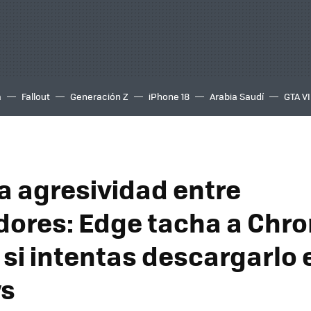
a
Fallout
Generación Z
iPhone 18
Arabia Saudí
GTA VI
la agresividad entre
ores: Edge tacha a Chr
 si intentas descargarlo 
s