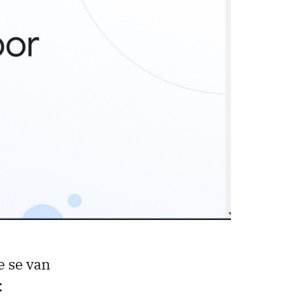
e se van
: