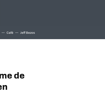
Café
Jeff Bezos
ome de
en