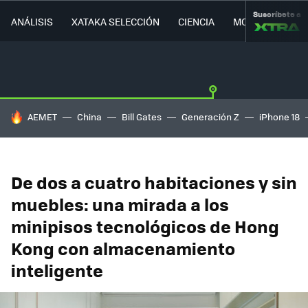
Suscríbete a
ANÁLISIS
XATAKA SELECCIÓN
CIENCIA
MOVILIDAD
HOY SE HABLA DE
AEMET
China
Bill Gates
Generación Z
iPhone 18
De dos a cuatro habitaciones y sin
muebles: una mirada a los
minipisos tecnológicos de Hong
Kong con almacenamiento
inteligente