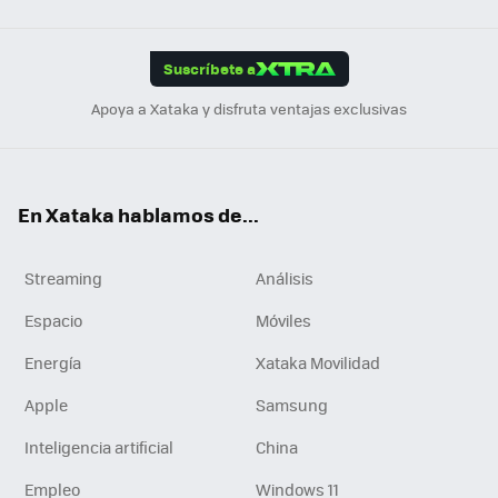
Link
Tikt
App
ok
e
am
m
rd
edI
ok
Suscríbete a
n
Apoya a Xataka y disfruta ventajas exclusivas
En Xataka hablamos de...
Streaming
Análisis
Espacio
Móviles
Energía
Xataka Movilidad
Apple
Samsung
Inteligencia artificial
China
Empleo
Windows 11