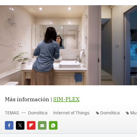
Más información |
SIM-PLEX
TEMAS
Domótica
Internet of Things
Domótica
Mu
FACEBOOK
TWITTER
FLIPBOARD
E-
WHATSAPP