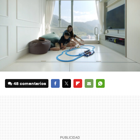
48 comentarios
FACEBOOK
TWITTER
FLIPBOARD
E-
WHATSAPP
MAIL