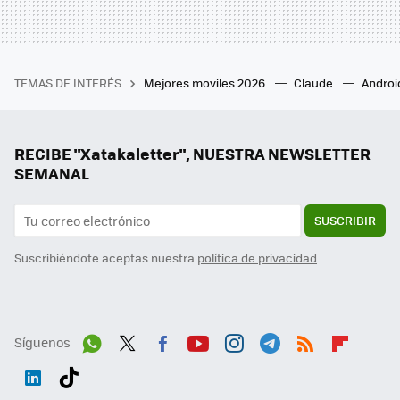
TEMAS DE INTERÉS
Mejores moviles 2026
Claude
Androi
RECIBE "Xatakaletter", NUESTRA NEWSLETTER
SEMANAL
SUSCRIBIR
Suscribiéndote aceptas nuestra
política de privacidad
Síguenos
Wh
Twit
Fac
You
Inst
Tele
RSS
Flip
ats
ter
ebo
tub
agr
gra
boa