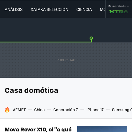
Suscríbete a
ANÁLISIS
XATAKA SELECCIÓN
CIENCIA
MOVILIDAD
Casa domótica
HOY SE HABLA DE
AEMET
China
Generación Z
iPhone 17
Samsung G
Mova Rover X10, el "a qué