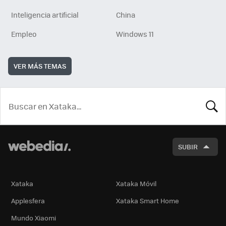
Inteligencia artificial
China
Empleo
Windows 11
VER MÁS TEMAS
BUSCA
SUBIR
Xataka
Xataka Móvil
Applesfera
Xataka Smart Home
Mundo Xiaomi