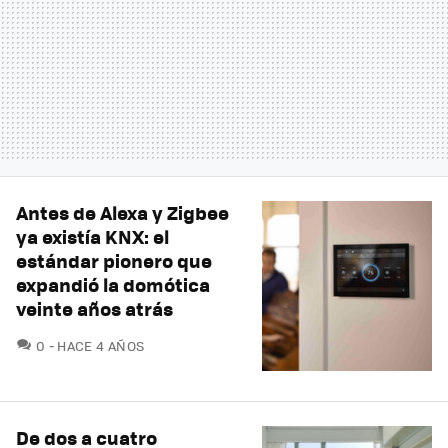
Antes de Alexa y Zigbee
ya existía KNX: el
estándar pionero que
expandió la domótica
veinte años atrás
COMENTARIOS
0
HACE 4 AÑOS
De dos a cuatro