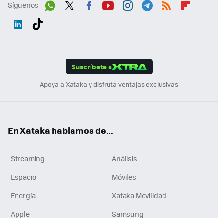
Síguenos
Wh
Twit
Fac
You
Inst
Tele
RSS
Flip
ats
ter
ebo
tub
agr
gra
boa
Link
Tikt
App
ok
e
am
m
rd
edI
ok
Suscríbete a
n
Apoya a Xataka y disfruta ventajas exclusivas
En Xataka hablamos de...
Streaming
Análisis
Espacio
Móviles
Energía
Xataka Movilidad
Apple
Samsung