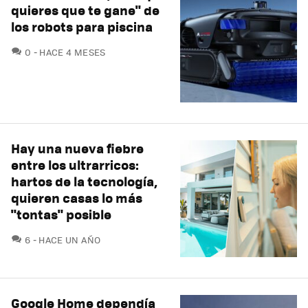
quieres que te gane" de
los robots para piscina
COMENTARIOS
0
HACE 4 MESES
Hay una nueva fiebre
entre los ultrarricos:
hartos de la tecnología,
quieren casas lo más
"tontas" posible
COMENTARIOS
6
HACE UN AÑO
Google Home dependía