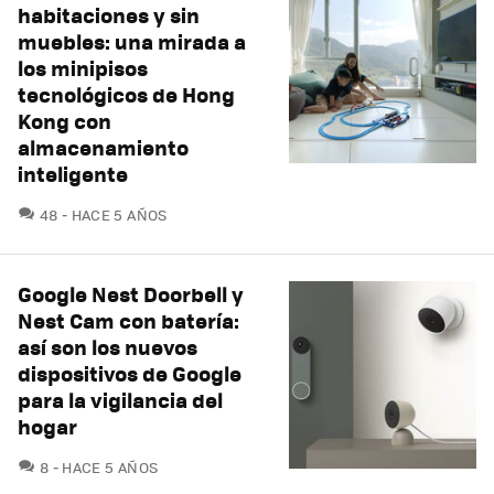
habitaciones y sin
muebles: una mirada a
los minipisos
tecnológicos de Hong
Kong con
almacenamiento
inteligente
COMENTARIOS
48
HACE 5 AÑOS
Google Nest Doorbell y
Nest Cam con batería:
así son los nuevos
dispositivos de Google
para la vigilancia del
hogar
COMENTARIOS
8
HACE 5 AÑOS