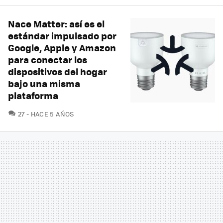
Nace Matter: así es el
estándar impulsado por
Google, Apple y Amazon
para conectar los
dispositivos del hogar
bajo una misma
plataforma
COMENTARIOS
27
HACE 5 AÑOS