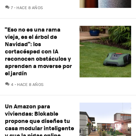
COMENTARIOS
7
HACE 8 AÑOS
"Eso no es una rama
vieja, es el árbol de
Navidad": los
cortacésped con IA
reconocen obstáculos y
aprenden a moverse por
el jardín
COMENTARIOS
4
HACE 8 AÑOS
Un Amazon para
viviendas: Blokable
propone que diseñes tu
casa modular inteligente
y que la pidas online