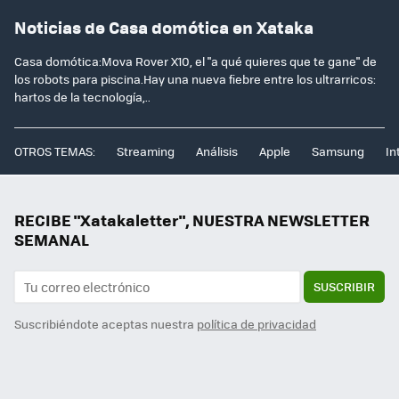
Noticias de Casa domótica en Xataka
Casa domótica:Mova Rover X10, el "a qué quieres que te gane" de
los robots para piscina.Hay una nueva fiebre entre los ultrarricos:
hartos de la tecnología,..
OTROS TEMAS:
Streaming
Análisis
Apple
Samsung
In
RECIBE "Xatakaletter", NUESTRA NEWSLETTER
SEMANAL
SUSCRIBIR
Suscribiéndote aceptas nuestra
política de privacidad