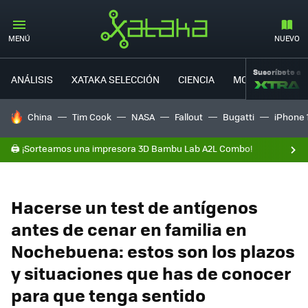
MENÚ
NUEVO
Suscríbete a
ANÁLISIS
XATAKA SELECCIÓN
CIENCIA
MOVILIDAD
HOY SE HABLA DE
China
Tim Cook
NASA
Fallout
Bugatti
iPhone 
🖨️ ¡Sorteamos una impresora 3D Bambu Lab A2L Combo!
Hacerse un test de antígenos
antes de cenar en familia en
Nochebuena: estos son los plazos
y situaciones que has de conocer
para que tenga sentido