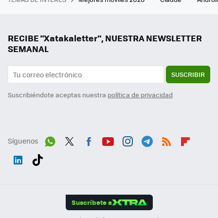
RECIBE "Xatakaletter", NUESTRA NEWSLETTER
SEMANAL
SUSCRIBIR
Suscribiéndote aceptas nuestra
política de privacidad
Síguenos
Wh
Twit
Fac
You
Inst
Tele
RSS
Flip
ats
ter
ebo
tub
agr
gra
boa
Link
Tikt
App
ok
e
am
m
rd
edI
ok
Suscríbete a
n