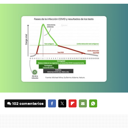
102 comentarios
FACEBOOK
TWITTER
FLIPBOARD
E-
WHATSAPP
MAIL