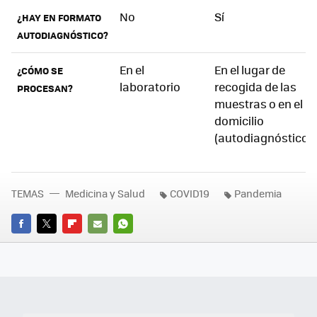
No
Sí
¿HAY EN FORMATO
AUTODIAGNÓSTICO?
En el
En el lugar de
¿CÓMO SE
laboratorio
recogida de las
PROCESAN?
muestras o en el
domicilio
(autodiagnóstico)
TEMAS
Medicina y Salud
COVID19
Pandemia
FACEBOOK
TWITTER
FLIPBOARD
E-
WHATSAPP
MAIL