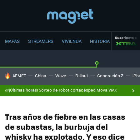
Suscríbete a
MAPAS
STREAMERS
VIVIENDA
HISTORIA
HOY SE HABLA DE
AEMET
China
Waze
Fallout
Generación Z
iPh
🌿¡Últimas horas! Sorteo de robot cortacésped Mova ViAX
Tras años de fiebre en las casas
de subastas, la burbuja del
whisky ha explotado. Y eso dice