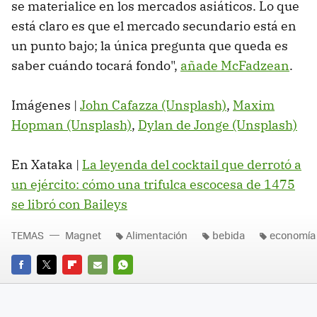
se materialice en los mercados asiáticos. Lo que
está claro es que el mercado secundario está en
un punto bajo; la única pregunta que queda es
saber cuándo tocará fondo",
añade McFadzean
.
Imágenes |
John Cafazza (Unsplash)
,
Maxim
Hopman (Unsplash)
,
Dylan de Jonge (Unsplash)
En Xataka |
La leyenda del cocktail que derrotó a
un ejército: cómo una trifulca escocesa de 1475
se libró con Baileys
TEMAS
Magnet
Alimentación
bebida
economía
FACEBOOK
TWITTER
FLIPBOARD
E-
WHATSAPP
MAIL