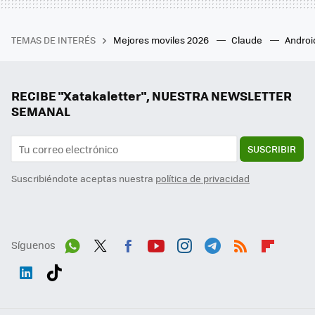
TEMAS DE INTERÉS
Mejores moviles 2026
Claude
Androi
RECIBE "Xatakaletter", NUESTRA NEWSLETTER
SEMANAL
SUSCRIBIR
Suscribiéndote aceptas nuestra
política de privacidad
Síguenos
Wh
Twit
Fac
You
Inst
Tele
RSS
Flip
ats
ter
ebo
tub
agr
gra
boa
Link
Tikt
App
ok
e
am
m
rd
edI
ok