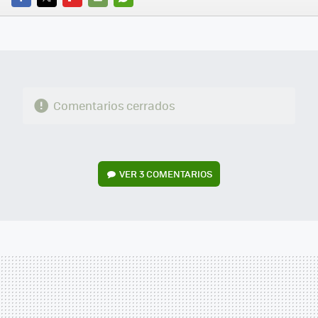
FACEBOOK
TWITTER
FLIPBOARD
E-
WHATSAPP
MAIL
Comentarios cerrados
VER
3 COMENTARIOS