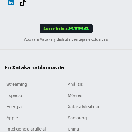
ats
ter
ebo
tub
agr
gra
boa
Link
Tikt
App
ok
e
am
m
rd
edI
ok
Suscríbete a
n
Apoya a Xataka y disfruta ventajas exclusivas
En Xataka hablamos de...
Streaming
Análisis
Espacio
Móviles
Energía
Xataka Movilidad
Apple
Samsung
Inteligencia artificial
China