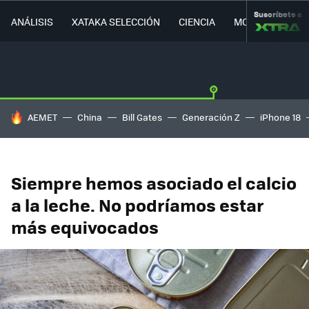
Suscríbete a
ANÁLISIS
XATAKA SELECCIÓN
CIENCIA
MOVILIDAD
HOY SE HABLA DE
AEMET
China
Bill Gates
Generación Z
iPhone 18
Siempre hemos asociado el calcio
a la leche. No podríamos estar
más equivocados