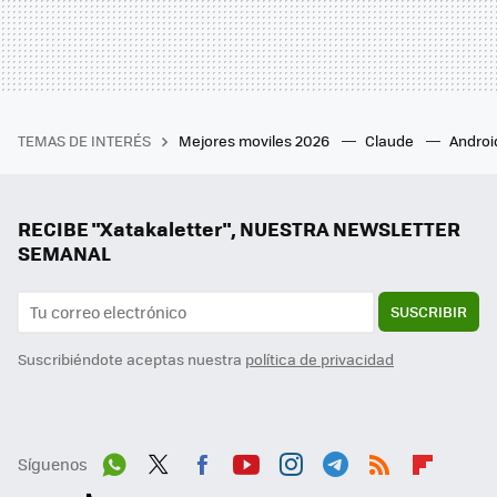
TEMAS DE INTERÉS
Mejores moviles 2026
Claude
Androi
RECIBE "Xatakaletter", NUESTRA NEWSLETTER
SEMANAL
SUSCRIBIR
Suscribiéndote aceptas nuestra
política de privacidad
Síguenos
Wh
Twit
Fac
You
Inst
Tele
RSS
Flip