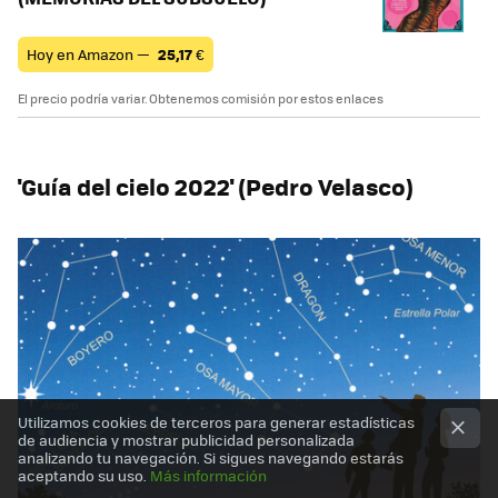
Hoy en Amazon —
25,17
€
El precio podría variar. Obtenemos comisión por estos enlaces
'
Guía
del cielo 2022' (Pedro Velasco)
Utilizamos cookies de terceros para generar estadísticas
de audiencia y mostrar publicidad personalizada
analizando tu navegación. Si sigues navegando estarás
aceptando su uso.
Más información