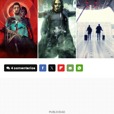
4 comentarios
FACEBOOK
TWITTER
FLIPBOARD
E-
WHATSAPP
MAIL