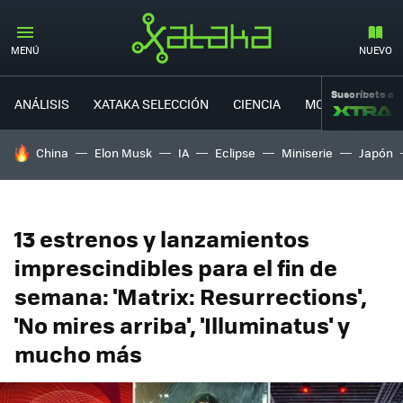
MENÚ
NUEVO
Suscríbete a
ANÁLISIS
XATAKA SELECCIÓN
CIENCIA
MOVILIDAD
HOY SE HABLA DE
China
Elon Musk
IA
Eclipse
Miniserie
Japón
13 estrenos y lanzamientos
imprescindibles para el fin de
semana: 'Matrix: Resurrections',
'No mires arriba', 'Illuminatus' y
mucho más