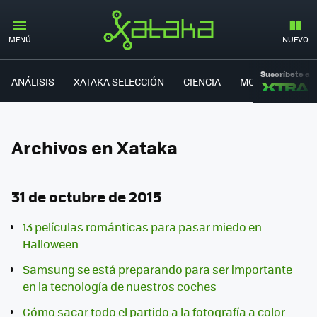
MENÚ
NUEVO
Suscríbete a
ANÁLISIS
XATAKA SELECCIÓN
CIENCIA
MOVILIDAD
Archivos en Xataka
31 de octubre de 2015
13 películas románticas para pasar miedo en
Halloween
Samsung se está preparando para ser importante
en la tecnología de nuestros coches
Cómo sacar todo el partido a la fotografía a color