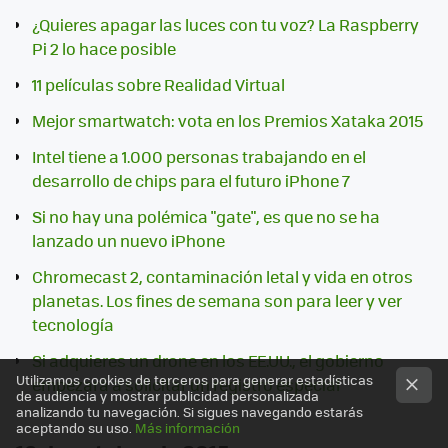
¿Quieres apagar las luces con tu voz? La Raspberry
Pi 2 lo hace posible
11 películas sobre Realidad Virtual
Mejor smartwatch: vota en los Premios Xataka 2015
Intel tiene a 1.000 personas trabajando en el
desarrollo de chips para el futuro iPhone 7
Si no hay una polémica "gate", es que no se ha
lanzado un nuevo iPhone
Chromecast 2, contaminación letal y vida en otros
planetas. Los fines de semana son para leer y ver
tecnología
Si adquieres un drone en los EE.UU., el gobierno
Utilizamos cookies de terceros para generar estadísticas
empezará a solicitar un registro especial
de audiencia y mostrar publicidad personalizada
analizando tu navegación. Si sigues navegando estarás
aceptando su uso.
Más información