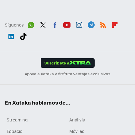
Síguenos
Wh
Twit
Fac
You
Inst
Tele
RSS
Flip
ats
ter
ebo
tub
agr
gra
boa
Link
Tikt
App
ok
e
am
m
rd
edI
ok
Suscríbete a
n
Apoya a Xataka y disfruta ventajas exclusivas
En Xataka hablamos de...
Streaming
Análisis
Espacio
Móviles