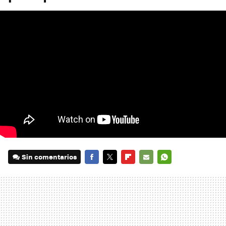
Sin comentarios
FACEBOOK
TWITTER
FLIPBOARD
E-
WHATSAPP
MAIL