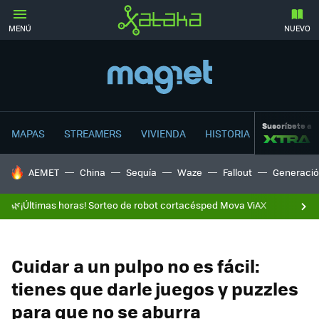
MENÚ
NUEVO
Suscríbete a
MAPAS
STREAMERS
VIVIENDA
HISTORIA
HOY SE HABLA DE
AEMET
China
Sequía
Waze
Fallout
Generació
🌿¡Últimas horas! Sorteo de robot cortacésped Mova ViAX
Cuidar a un pulpo no es fácil:
tienes que darle juegos y puzzles
para que no se aburra