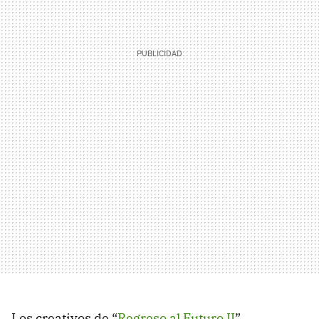
Los creativos de “
Regreso al Futuro II
”