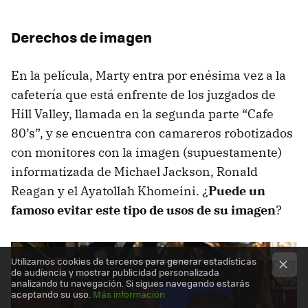
Derechos de imagen
En la película, Marty entra por enésima vez a la
cafetería que está enfrente de los juzgados de
Hill Valley, llamada en la segunda parte “Cafe
80’s”, y se encuentra con camareros robotizados
con monitores con la imagen (supuestamente)
informatizada de Michael Jackson, Ronald
Reagan y el Ayatollah Khomeini. ¿
Puede un
famoso evitar este tipo de usos de su imagen
?
Utilizamos cookies de terceros para generar estadísticas
de audiencia y mostrar publicidad personalizada
analizando tu navegación. Si sigues navegando estarás
aceptando su uso.
Más información