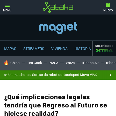
MENÚ
NUEVO
Suscríbete a
MAPAS
STREAMERS
VIVIENDA
HISTORIA
HOY SE HABLA DE
China
Tim Cook
NASA
Waze
iPhone Air
iPhone
🌿¡Últimas horas! Sorteo de robot cortacésped Mova ViAX
¿Qué implicaciones legales
tendría que Regreso al Futuro se
hiciese realidad?