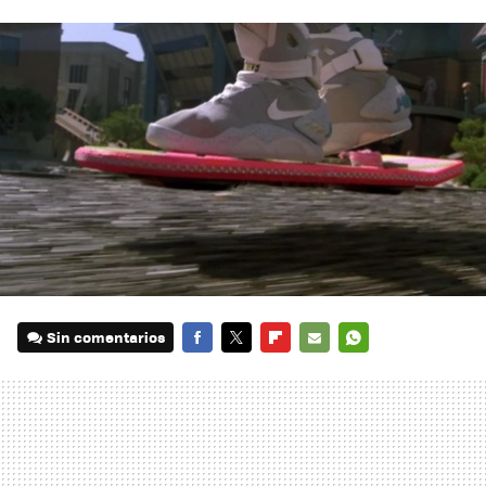
Sin comentarios
FACEBOOK
TWITTER
FLIPBOARD
E-
WHATSAPP
MAIL