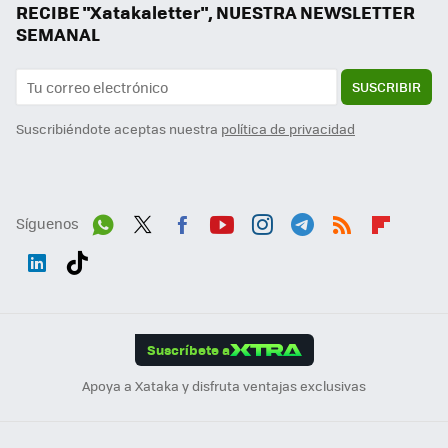
RECIBE "Xatakaletter", NUESTRA NEWSLETTER
SEMANAL
SUSCRIBIR
Suscribiéndote aceptas nuestra
política de privacidad
Síguenos
Wh
Twit
Fac
You
Inst
Tele
RSS
Flip
ats
ter
ebo
tub
agr
gra
boa
Link
Tikt
App
ok
e
am
m
rd
edI
ok
Suscríbete a
n
Apoya a Xataka y disfruta ventajas exclusivas