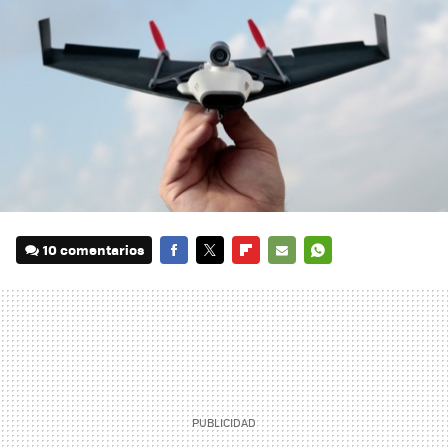
10 comentarios
FACEBOOK
TWITTER
FLIPBOARD
E-
WHATSAPP
MAIL