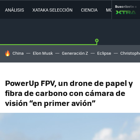
Suscríbete a
ANÁLISIS
XATAKA SELECCIÓN
CIENCIA
MOVILIDAD
HOY SE HABLA DE
China
Elon Musk
Generación Z
Eclipse
Christoph
PowerUp FPV, un drone de papel y
fibra de carbono con cámara de
visión “en primer avión”