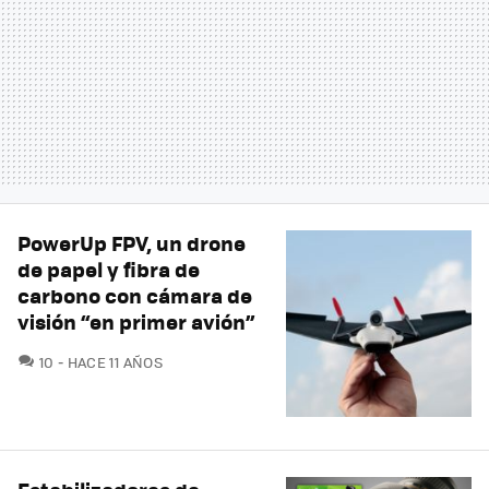
PowerUp FPV, un drone
de papel y fibra de
carbono con cámara de
visión “en primer avión”
COMENTARIOS
10
HACE 11 AÑOS