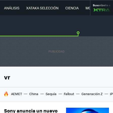
Suscríbete a
ANÁLISIS
XATAKA SELECCIÓN
CIENCIA
MOVILIDAD
vr
HOY SE HABLA DE
AEMET
China
Sequía
Fallout
Generación Z
i
Sony anuncia un nuevo