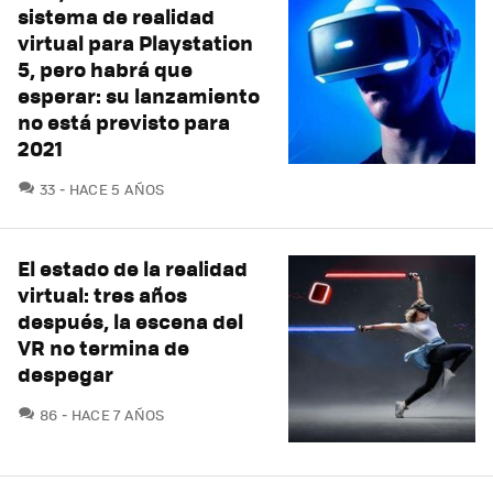
sistema de realidad
virtual para Playstation
5, pero habrá que
esperar: su lanzamiento
no está previsto para
2021
COMENTARIOS
33
HACE 5 AÑOS
El estado de la realidad
virtual: tres años
después, la escena del
VR no termina de
despegar
COMENTARIOS
86
HACE 7 AÑOS