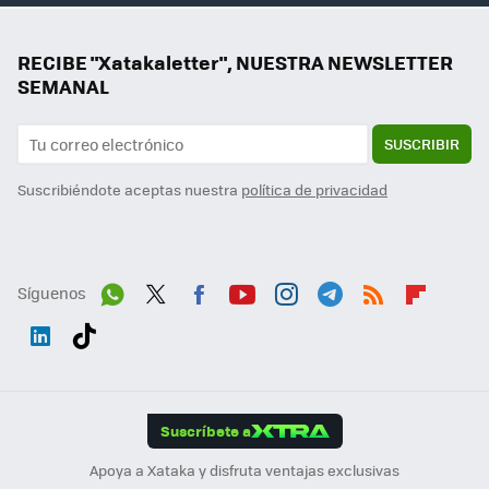
RECIBE "Xatakaletter", NUESTRA NEWSLETTER
SEMANAL
SUSCRIBIR
Suscribiéndote aceptas nuestra
política de privacidad
Síguenos
Wh
Twit
Fac
You
Inst
Tele
RSS
Flip
ats
ter
ebo
tub
agr
gra
boa
Link
Tikt
App
ok
e
am
m
rd
edI
ok
Suscríbete a
n
Apoya a Xataka y disfruta ventajas exclusivas