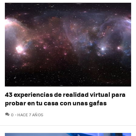
43 experiencias de realidad virtual para
probar en tu casa con unas gafas
COMENTARIOS
0
HACE 7 AÑOS