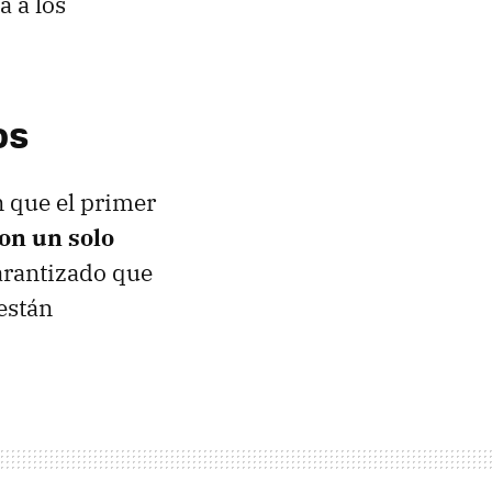
a a los
os
n que el primer
on un solo
arantizado que
 están