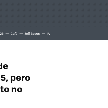
S26
Café
Jeff Bezos
IA
de
 5, pero
to no