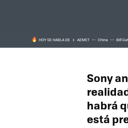
HOY SE HABLA DE
AEMET
China
Bill Ga
Sony an
realidad
habrá q
está pr