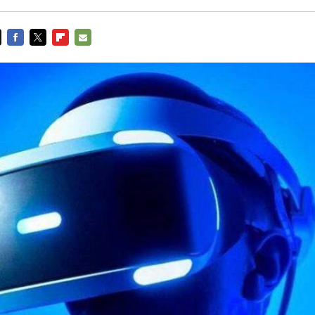
FACEBOOK
TWITTER
FLIPBOARD
E-
MAIL