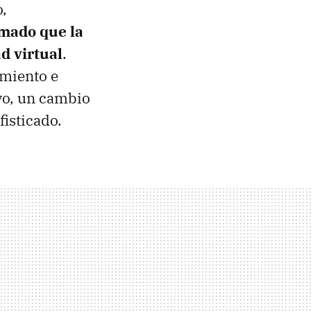
o,
rmado que la
d virtual
.
imiento e
ivo, un cambio
fisticado.