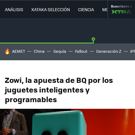
Suscríbete a
ANÁLISIS
XATAKA SELECCIÓN
CIENCIA
MOVILIDAD
HOY SE HABLA DE
AEMET
China
Sequía
Fallout
Generación Z
iP
Zowi, la apuesta de BQ por los
juguetes inteligentes y
programables