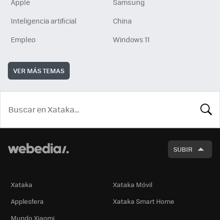
Apple
Samsung
Inteligencia artificial
China
Empleo
Windows 11
VER MÁS TEMAS
BUSCA
SUBIR
Xataka
Xataka Móvil
Applesfera
Xataka Smart Home
Mundo Xiaomi