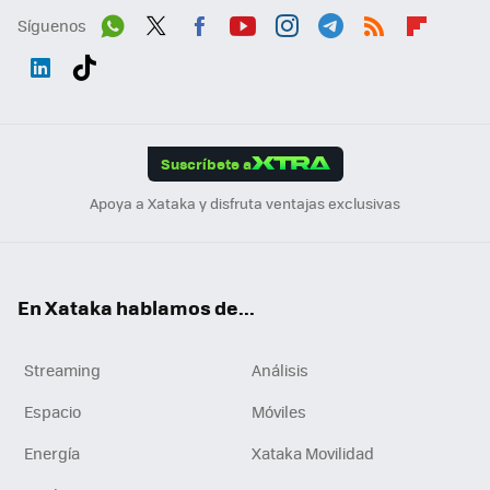
Síguenos
Wh
Twit
Fac
You
Inst
Tele
RSS
Flip
ats
ter
ebo
tub
agr
gra
boa
Link
Tikt
App
ok
e
am
m
rd
edI
ok
Suscríbete a
n
Apoya a Xataka y disfruta ventajas exclusivas
En Xataka hablamos de...
Streaming
Análisis
Espacio
Móviles
Energía
Xataka Movilidad