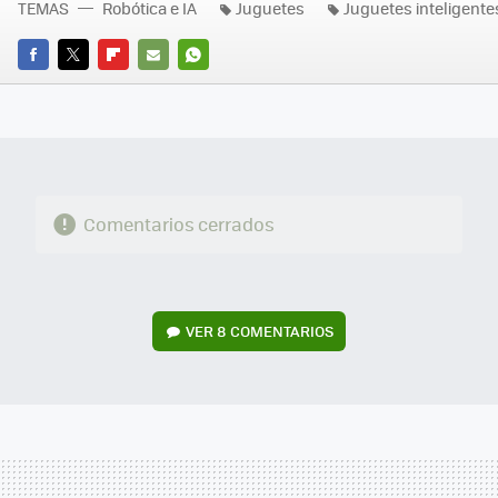
TEMAS
Robótica e IA
Juguetes
Juguetes inteligente
FACEBOOK
TWITTER
FLIPBOARD
E-
WHATSAPP
MAIL
Comentarios cerrados
VER
8 COMENTARIOS