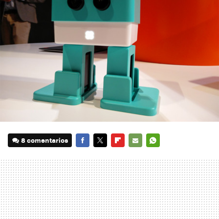
8 comentarios
FACEBOOK
TWITTER
FLIPBOARD
E-
WHATSAPP
MAIL