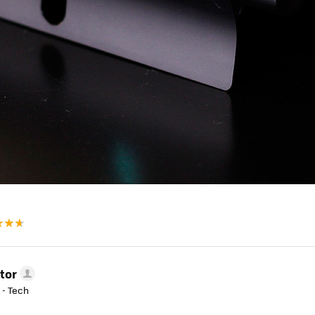
tor
 - Tech