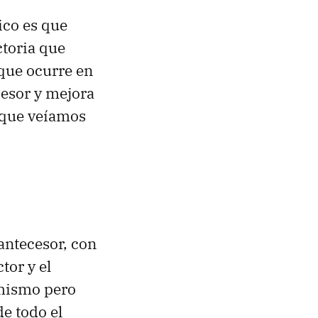
ico es que
ctoria que
 que ocurre en
cesor y mejora
 que veíamos
antecesor, con
tor y el
 mismo pero
e todo el