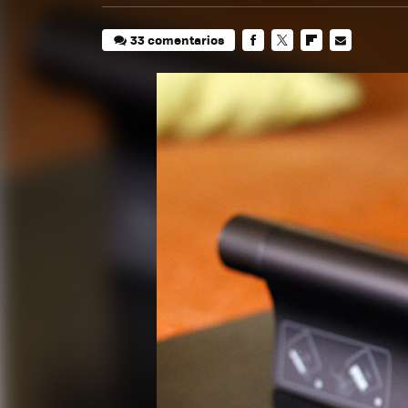
33 comentarios
FACEBOOK
TWITTER
FLIPBOARD
E-
MAIL