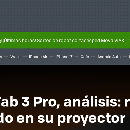
🌿¡Últimas horas! Sorteo de robot cortacésped Mova ViAX
A
Waze
iPhone Air
iPhone 17
Café
Android Auto
b 3 Pro, análisis: 
do en su proyector