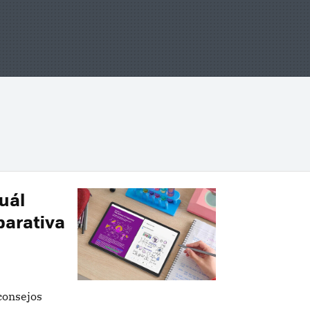
uál
parativa
consejos