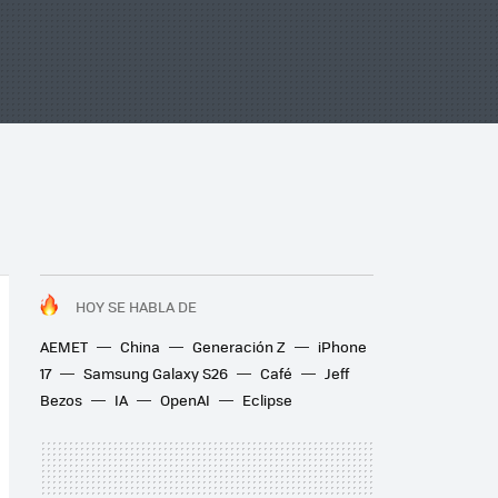
HOY SE HABLA DE
AEMET
China
Generación Z
iPhone
17
Samsung Galaxy S26
Café
Jeff
Bezos
IA
OpenAI
Eclipse