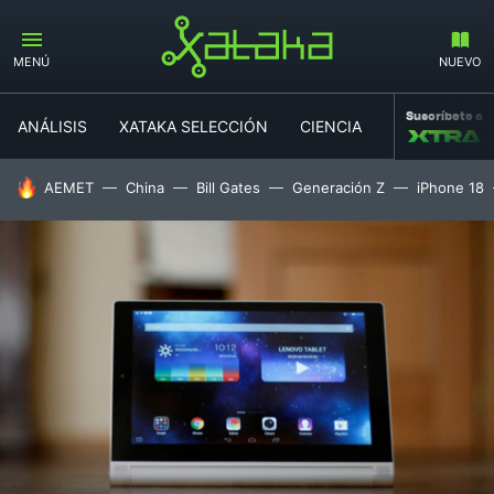
MENÚ
NUEVO
Suscríbete a
ANÁLISIS
XATAKA SELECCIÓN
CIENCIA
MOVILIDAD
HOY SE HABLA DE
AEMET
China
Bill Gates
Generación Z
iPhone 18