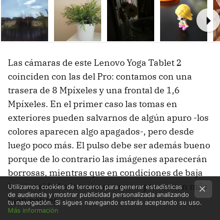
Ne
Las cámaras de este Lenovo Yoga Tablet 2
coinciden con las del Pro: contamos con una
trasera de 8 Mpíxeles y una frontal de 1,6
Mpíxeles. En el primer caso las tomas en
exteriores pueden salvarnos de algún apuro -los
colores aparecen algo apagados-, pero desde
luego poco más. El pulso debe ser además bueno
porque de lo contrario las imágenes aparecerán
borrosas, mientras que en condiciones de baja
luminosidad o interiores esas capturas son más
Utilizamos cookies de terceros para generar estadísticas
de audiencia y mostrar publicidad personalizada analizando
bien pobres.
tu navegación. Si sigues navegando estarás aceptando su uso.
Más información