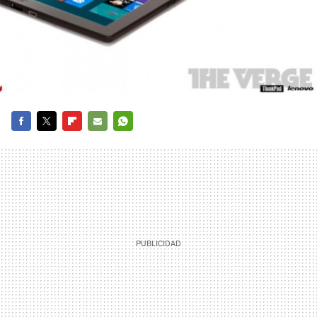
FACEBOOK
TWITTER
FLIPBOARD
E-
WHATSAPP
MAIL