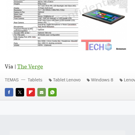
Vía |
The Verge
TEMAS
Tablets
Tablet Lenovo
Windows 8
Leno
FACEBOOK
TWITTER
FLIPBOARD
E-
WHATSAPP
MAIL