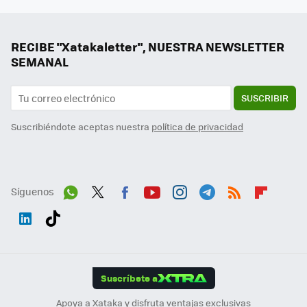
RECIBE "Xatakaletter", NUESTRA NEWSLETTER
SEMANAL
SUSCRIBIR
Suscribiéndote aceptas nuestra
política de privacidad
Síguenos
Wh
Twit
Fac
You
Inst
Tele
RSS
Flip
ats
ter
ebo
tub
agr
gra
boa
Link
Tikt
App
ok
e
am
m
rd
edI
ok
Suscríbete a
n
Apoya a Xataka y disfruta ventajas exclusivas