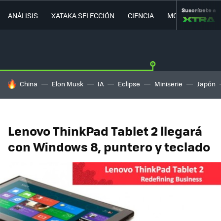
Suscríbete a
ANÁLISIS
XATAKA SELECCIÓN
CIENCIA
MOVILIDAD
HOY SE HABLA DE
China
Elon Musk
IA
Eclipse
Miniserie
Japón
Lenovo ThinkPad Tablet 2 llegará
con Windows 8, puntero y teclado