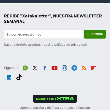
RECIBE "Xatakaletter", NUESTRA NEWSLETTER
SEMANAL
SUSCRIBIR
Suscribiéndote aceptas nuestra
política de privacidad
Síguenos
Wh
Twit
Fac
You
Inst
Tele
RSS
Flip
ats
ter
ebo
tub
agr
gra
boa
Link
Tikt
App
ok
e
am
m
rd
edI
ok
Suscríbete a
n
Apoya a Xataka y disfruta ventajas exclusivas