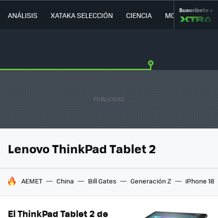
Suscríbete a
ANÁLISIS
XATAKA SELECCIÓN
CIENCIA
MOVILIDAD
Lenovo ThinkPad Tablet 2
HOY SE HABLA DE
AEMET
China
Bill Gates
Generación Z
iPhone 18
El ThinkPad Tablet 2 de