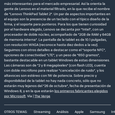
más interesantes para el mercado empresarial. Así la orienta la
gente de Lenovo en el material filtrado, en la que recibe el nombre
de *Lenovo ThinkPad Tablet 2*. Un par de aspectos importantes en
el equipo son la presencia de un teclado con el típico diseño de la
firma, y el soporte para punteros. Para los que tienen curiosidad
por el hardware elegido, Lenovo se decanta por *Intel*, con un
procesador de doble núcleo, acompañado de *2GB de RAM y 64GB
de memoria interna*. La pantalla de la tablet es de 10.1 pulgadas,
con resolución WXGA (reconoce hasta diez dedos a la vez).
Seguimos con otros detalles a destacar como el *soporte NFC*,
opciones de conectividad *LTE*, y un peso de *650 gramos*,
bastante destacable en un tablet Windows de estas dimensiones.
Las cámaras son de *2 y 8 megapíxeles* (con flash LED), cuenta
con doble micrófono para realizar *cancelación de ruido*, y los
altavoces son estéreo con 1W de potencia. Sobre precio y
disponibilidad de la tablet no hay nada concreto, sólo que no
estarán muy lejanos del *26 de octubre*, fecha de presentación de
Windows 8, y en la que estarán
los primeros fabricantes elegidos
por Microsoft
. Vía |
The Verge
OTROS TEMAS:
Streaming
Análisis
Apple
Samsung
In