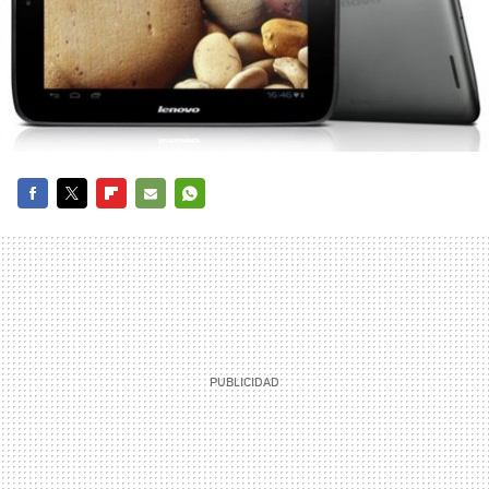
FACEBOOK
TWITTER
FLIPBOARD
E-
WHATSAPP
MAIL