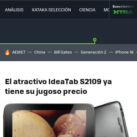
Suscríbete a
ANÁLISIS
XATAKA SELECCIÓN
CIENCIA
MOVILIDAD
HOY SE HABLA DE
AEMET
China
Bill Gates
Generación Z
iPhone 18
El atractivo IdeaTab S2109 ya
tiene su jugoso precio