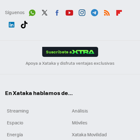
Síguenos
Wh
Twit
Fac
You
Inst
Tele
RSS
Flip
ats
ter
ebo
tub
agr
gra
boa
Link
Tikt
App
ok
e
am
m
rd
edI
ok
Suscríbete a
n
Apoya a Xataka y disfruta ventajas exclusivas
En Xataka hablamos de...
Streaming
Análisis
Espacio
Móviles
Energía
Xataka Movilidad