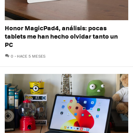
Honor MagicPad4, análisis: pocas
tablets me han hecho olvidar tanto un
PC
COMENTARIOS
0
HACE 5 MESES