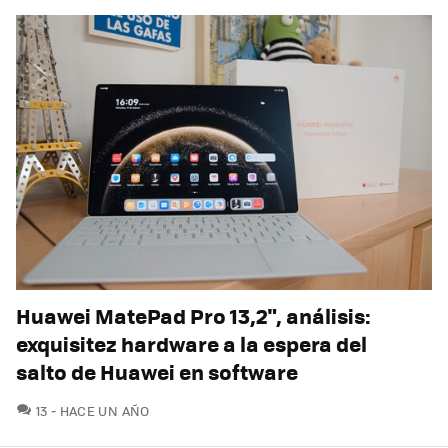
Huawei MatePad Pro 13,2", análisis:
exquisitez hardware a la espera del
salto de Huawei en software
COMENTARIOS
13
HACE UN AÑO