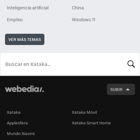
Inteligencia artificial
China
Empleo
Windows 11
VER MÁS TEMAS
BUSCA
SUBIR
Xataka
Xataka Móvil
Applesfera
Xataka Smart Home
Mundo Xiaomi