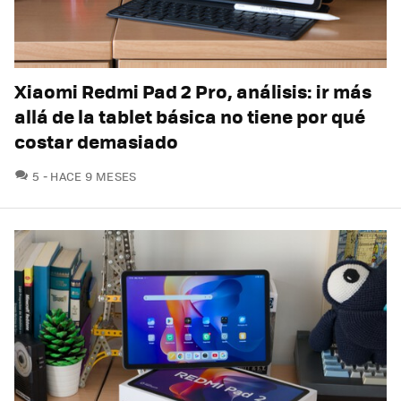
Xiaomi Redmi Pad 2 Pro, análisis: ir más
allá de la tablet básica no tiene por qué
costar demasiado
COMENTARIOS
5
HACE 9 MESES