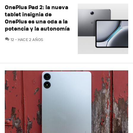
OnePlus Pad 2: la nueva
tablet insignia de
OnePlus es una oda a la
potencia y la autonomía
COMENTARIOS
12
HACE 2 AÑOS