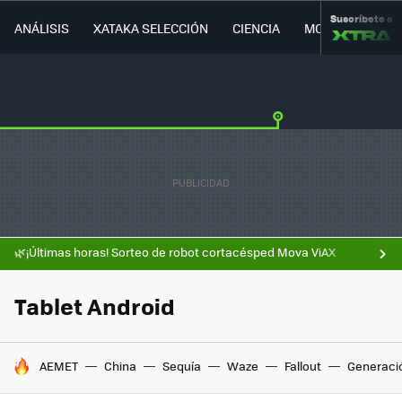
Suscríbete a
ANÁLISIS
XATAKA SELECCIÓN
CIENCIA
MOVILIDAD
🌿¡Últimas horas! Sorteo de robot cortacésped Mova ViAX
Tablet Android
HOY SE HABLA DE
AEMET
China
Sequía
Waze
Fallout
Generaci