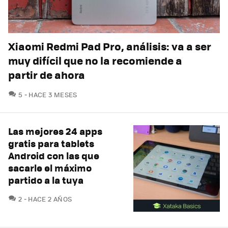
Xiaomi Redmi Pad Pro, análisis: va a ser
muy difícil que no la recomiende a
partir de ahora
COMENTARIOS
5
HACE 3 MESES
Las mejores 24 apps
gratis para tablets
Android con las que
sacarle el máximo
partido a la tuya
COMENTARIOS
2
HACE 2 AÑOS