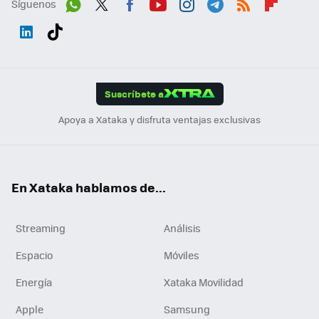
Síguenos
Wh
Twit
Fac
You
Inst
Tele
RSS
Flip
ats
ter
ebo
tub
agr
gra
boa
Link
Tikt
App
ok
e
am
m
rd
edI
ok
Suscríbete a
n
Apoya a Xataka y disfruta ventajas exclusivas
En Xataka hablamos de...
Streaming
Análisis
Espacio
Móviles
Energía
Xataka Movilidad
Apple
Samsung