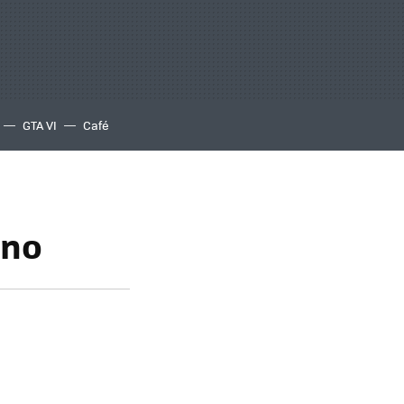
GTA VI
Café
ino