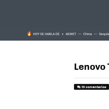
HOY SE HABLA DE
AEMET
China
Sequí
Lenovo 
10 comentarios