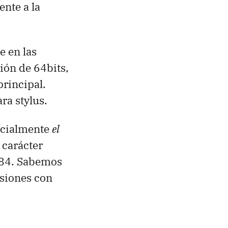
ente a la
e en las
ión de 64bits,
rincipal.
ra stylus.
icialmente
el
 carácter
584. Sabemos
rsiones con