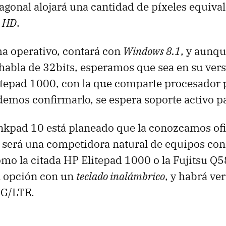
agonal alojará una cantidad de píxeles equival
l HD
.
ma operativo, contará con
Windows 8.1
, y aunqu
e habla de 32bits, esperamos que sea en su vers
tepad 1000, con la que comparte procesador p
mos confirmarlo, se espera soporte activo pa
nkpad 10 está planeado que la conozcamos of
y será una competidora natural de equipos con
mo la citada HP Elitepad 1000 o la Fujitsu Q
n opción con un
teclado inalámbrico
, y habrá ve
3G/LTE.