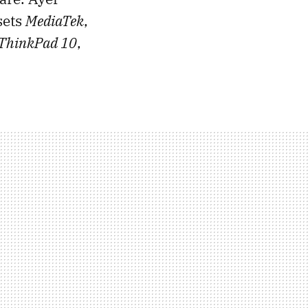
sets
MediaTek
,
 ThinkPad 10
,