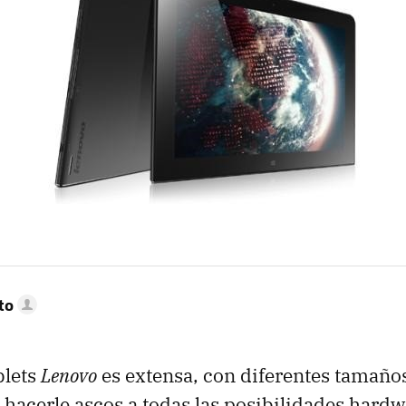
to
blets
Lenovo
es extensa, con diferentes tamaño
n hacerle ascos a todas las posibilidades hardw