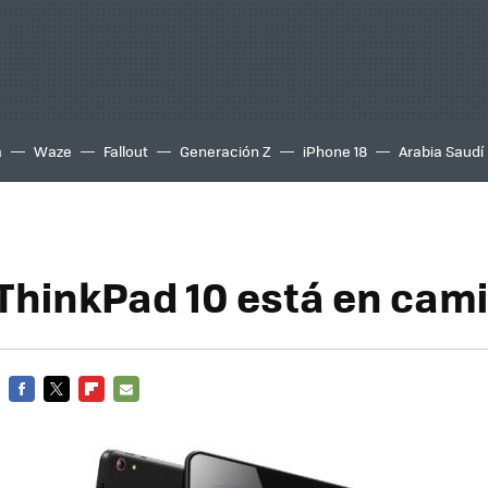
a
Waze
Fallout
Generación Z
iPhone 18
Arabia Saudí
ThinkPad 10 está en cam
FACEBOOK
TWITTER
FLIPBOARD
E-
MAIL